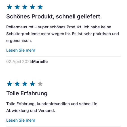
star
star
star
star
star
Schönes Produkt, schnell geliefert.
Rollermaus rot – super schönes Produkt! Ich habe keine
Schulterprobleme mehr wegen ihr. Es ist sehr praktisch und
ergonomisch.
Lesen Sie mehr
02 April 2025
Marielle
star
star
star
star
star
Tolle Erfahrung
Tolle Erfahrung, kundenfreundlich und schnell in
Abwicklung und Versand.
Lesen Sie mehr