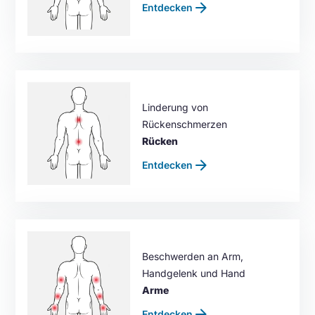
arrow_forward
Entdecken
Linderung von
Rückenschmerzen
Rücken
arrow_forward
Entdecken
Beschwerden an Arm,
Handgelenk und Hand
Arme
arrow_forward
Entdecken