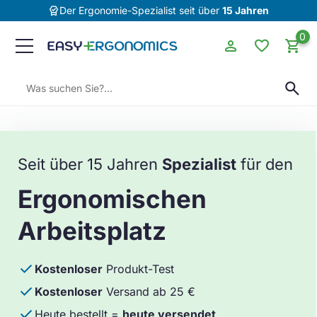
editor_choice
Der Ergonomie-Spezialist seit über
15 Jahren
0
person
favorite
shopping_cart
Suchen:
search
Seit über 15 Jahren
Spezialist
für den
Ergonomischen
Arbeitsplatz
done
Kostenloser
Produkt-Test
done
Kostenloser
Versand ab 25 €
done
Heute bestellt =
heute versendet