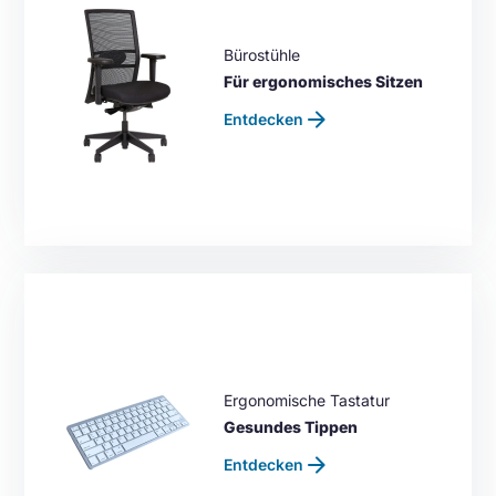
Bürostühle
Für ergonomisches Sitzen
arrow_forward
Entdecken
Ergonomische Tastatur
Gesundes Tippen
arrow_forward
Entdecken