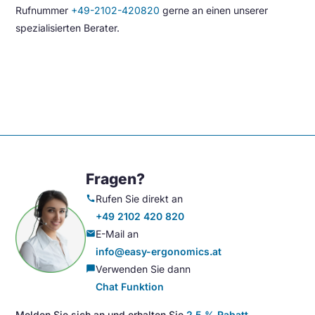
Rufnummer
+49-2102-420820
gerne an einen unserer
spezialisierten Berater.
Fragen?
Rufen Sie direkt an
call
+49 2102 420 820
E-Mail an
mail
info@easy-ergonomics.at
Verwenden Sie dann
chat_bubble
Chat Funktion
Melden Sie sich an und erhalten Sie
2,5 % Rabatt