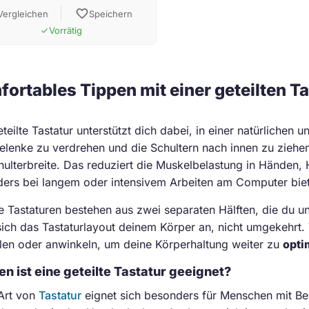
favorite
Vergleichen
Speichern
Vorrätig
done
ortables Tippen mit einer geteilten Ta
teilte Tastatur unterstützt dich dabei, in einer natürlichen 
lenke zu verdrehen und die Schultern nach innen zu ziehe
hulterbreite. Das reduziert die Muskelbelastung in Händen
ers bei langem oder intensivem Arbeiten am Computer biete
te Tastaturen bestehen aus zwei separaten Hälften, die du 
sich das Tastaturlayout deinem Körper an, nicht umgekehrt. 
llen oder anwinkeln, um deine Körperhaltung weiter zu
opti
en ist eine geteilte Tastatur geeignet?
Art von
Tastatur
eignet sich besonders für Menschen mit Be