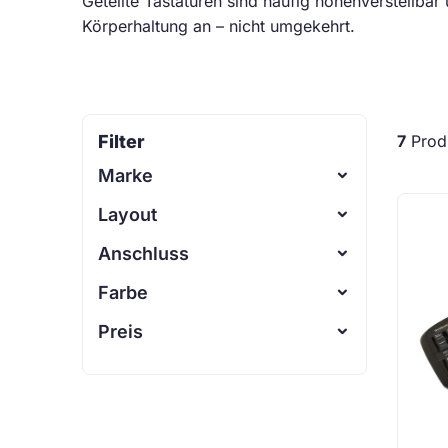
Geteilte Tastaturen sind häufig höhenverstellbar
Körperhaltung an – nicht umgekehrt.
Filter
7
Prod
Marke
Layout
Anschluss
n.z.
AZERTY - FR
Farbe
n.z.
QWERTY - US
USB Kabel
Preis
n.z.
Schwarz
-