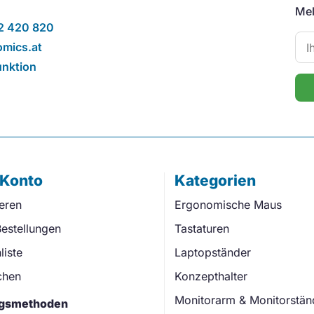
Mel
2 420 820
mics.at
unktion
 Konto
Kategorien
ieren
Ergonomische Maus
estellungen
Tastaturen
iste
Laptopständer
chen
Konzepthalter
Monitorarm & Monitorstän
gsmethoden