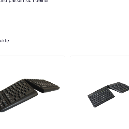
 und passen sich deiner
ukte