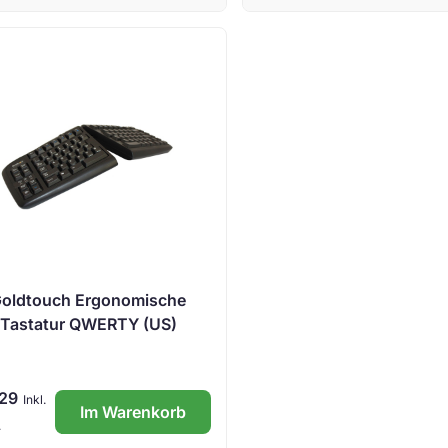
oldtouch Ergonomische
Tastatur QWERTY (US)
,29
Inkl.
Im Warenkorb
.