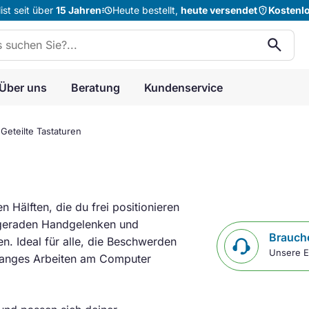
acute
shield_question
st seit über
15 Jahren
Heute bestellt,
heute versendet
Kostenl
n:
search
Über uns
Beratung
Kundenservice
ht
Geteilte Tastaturen
 Hälften, die du frei positionieren
, geraden Handgelenken und
Brauche
. Ideal für alle, die Beschwerden
Unsere E
langes Arbeiten am Computer