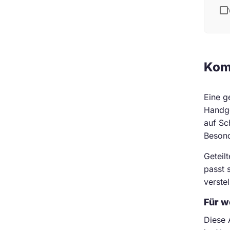
Komf
Eine ge
Handge
auf Sc
Besond
Geteil
passt 
verste
Für w
Diese 