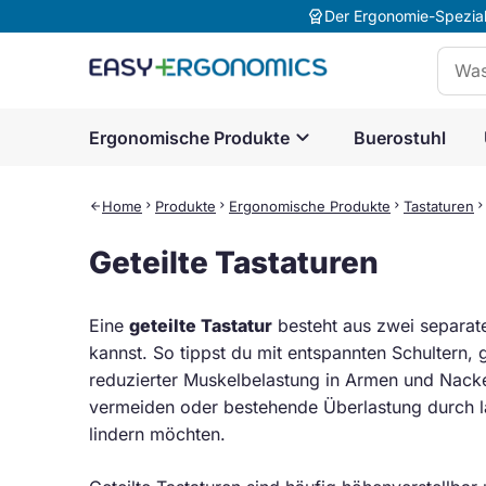
editor_choice
Der Ergonomie-Speziali
Suche
expand_more
Ergonomische Produkte
Buerostuhl
Home
chevron_right
Produkte
chevron_right
Ergonomische Produkte
chevron_right
Tastaturen
chevron_rig
arrow_back
Geteilte Tastaturen
Eine
geteilte Tastatur
besteht aus zwei separaten
kannst. So tippst du mit entspannten Schultern
reduzierter Muskelbelastung in Armen und Nacken
vermeiden oder bestehende Überlastung durch 
lindern möchten.