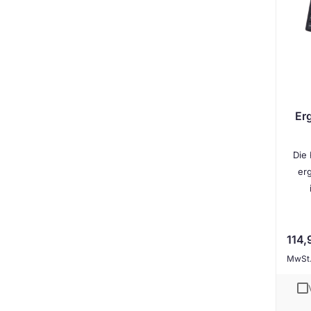
Er
Die 
er
114,
MwSt