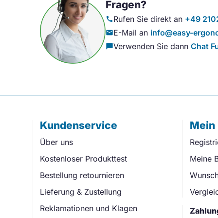
Fragen?
Rufen Sie direkt an
+49 210
call
E-Mail an
info@easy-ergono
mail
Verwenden Sie dann
Chat F
chat_bubble
Kundenservice
Mein
Über uns
Registr
Kostenloser Produkttest
Meine B
Bestellung retournieren
Wunschl
Lieferung & Zustellung
Verglei
Reklamationen und Klagen
Zahlun