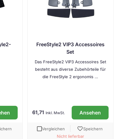
yle2-
FreeStyle2 VIP3 Accessoires
Set
Das FreeStyle2 VIP3 Accessoires Set
besteht aus diverse Zubehörteile für
die FreeStyle 2 ergonomis …
61,71
ehen
Ansehen
Inkl. MwSt.
favorite
ichern
Vergleichen
Speichern
Nicht lieferbar