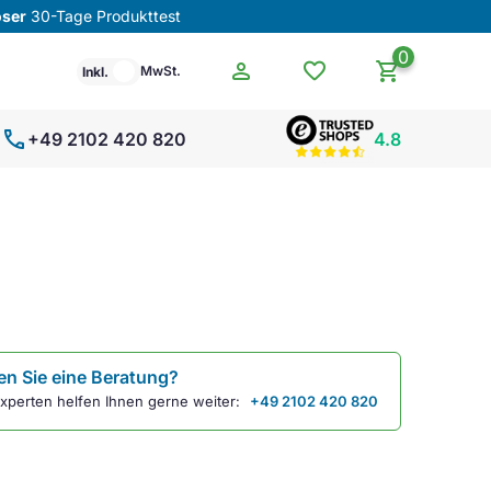
oser
30-Tage Produkttest
0
person
favorite
shopping_cart
MwSt.
Inkl.
call
+49 2102 420 820
4.8
n Sie eine Beratung?
xperten helfen Ihnen gerne weiter:
+49 2102 420 820