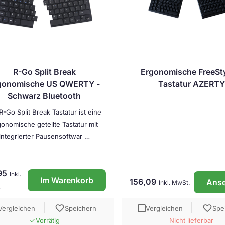
R-Go Split Break
Ergonomische FreeSt
gonomische US QWERTY -
Tastatur AZERTY
Schwarz Bluetooth
R-Go Split Break Tastatur ist eine
gonomische geteilte Tastatur mit
integrierter Pausensoftwar …
95
Inkl.
Im Warenkorb
156,09
Ans
Inkl. MwSt.
.
favorite
favorite
Vergleichen
Speichern
Vergleichen
Spe
Vorrätig
Nicht lieferbar
done