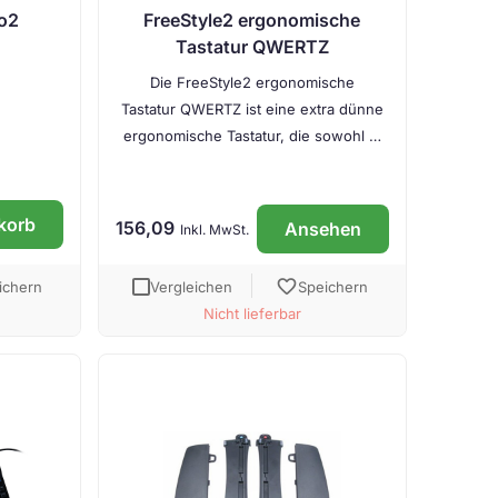
Go2
FreeStyle2 ergonomische
Tastatur QWERTZ
Die FreeStyle2 ergonomische
Tastatur QWERTZ ist eine extra dünne
ergonomische Tastatur, die sowohl …
korb
156,09
Ansehen
Inkl. MwSt.
favorite
ichern
Vergleichen
Speichern
Nicht lieferbar