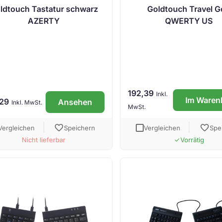
ldtouch Tastatur schwarz
Goldtouch Travel 
AZERTY
QWERTY US
192,39
Inkl.
Im Waren
,29
Ansehen
Inkl. MwSt.
MwSt.
favorite
favorite
Vergleichen
Speichern
Vergleichen
Spe
Nicht lieferbar
Vorrätig
done