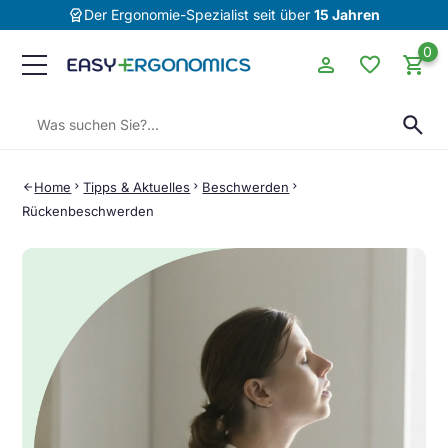
editor_choice
Der Ergonomie-Spezialist seit über
15 Jahren
0
person
favorite
shopping_cart
Suchen:
search
Home
chevron_right
Tipps & Aktuelles
chevron_right
Beschwerden
chevron_right
arrow_back
Rückenbeschwerden