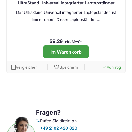
UltraStand Universal integrierter Laptopständer
Der UltraStand Universal integrierter Laptopständer, ist
immer dabei. Dieser Laptopständer …
59,29
Inkl. MwSt.
Im Warenkorb
favorite
Vergleichen
Speichern
Vorrätig
done
Fragen?
Rufen Sie direkt an
call
+49 2102 420 820