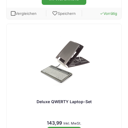
favorite
Vergleichen
Speichern
Vorrätig
done
Deluxe QWERTY Laptop-Set
143,99
Inkl. MwSt.