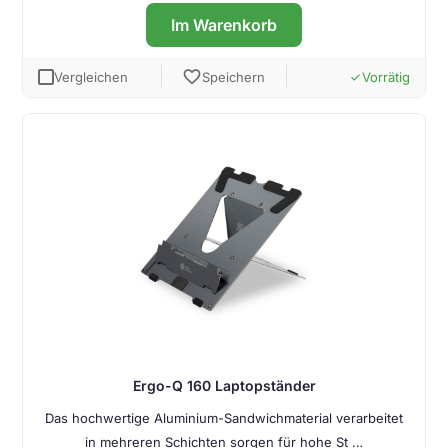
Im Warenkorb
favorite
Vergleichen
Speichern
Vorrätig
done
Ergo-Q 160 Laptopständer
Das hochwertige Aluminium-Sandwichmaterial verarbeitet
in mehreren Schichten sorgen für hohe St …