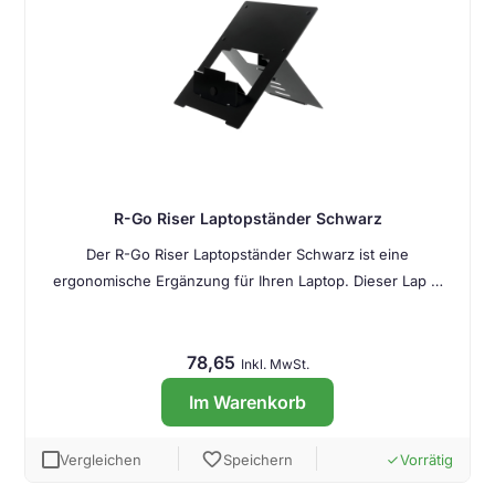
R-Go Riser Laptopständer Schwarz
Der R-Go Riser Laptopständer Schwarz ist eine
ergonomische Ergänzung für Ihren Laptop. Dieser Lap …
78,65
Inkl. MwSt.
Im Warenkorb
favorite
Vergleichen
Speichern
Vorrätig
done