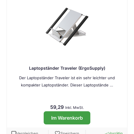
Laptopständer Traveler (ErgoSupply)
Der Laptopständer Traveler ist ein sehr leichter und
kompakter Laptopständer. Dieser Laptopstände …
59,29
Inkl. MwSt.
Im Warenkorb
favorite
Vergleichen
Speichern
Vorrätig
done