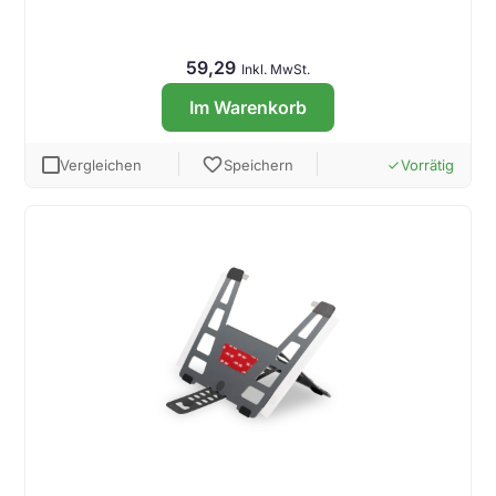
59,29
Inkl. MwSt.
Im Warenkorb
favorite
Vergleichen
Speichern
Vorrätig
done