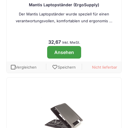
Mantis Laptopständer (ErgoSupply)
Der Mantis Laptopständer wurde speziell für einen
verantwortungsvollen, komfortablen und ergonomis …
32,67
Inkl. MwSt.
Ansehen
favorite
Vergleichen
Speichern
Nicht lieferbar