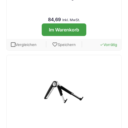
84,69
Inkl. MwSt.
Im Warenkorb
favorite
Vergleichen
Speichern
Vorrätig
done