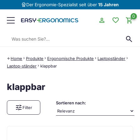
editor_choice
Der Ergonomie-Spezialist seit über
15 Jahren
0
person
favorite
shopping_cart
Suchen:
search
Home
chevron_right
Produkte
chevron_right
Ergonomische Produkte
chevron_right
Laptopständer
chevron_right
arrow_back
Laptop-ständer
chevron_right
klappbar
klappbar
Sortieren nach:
tune
Filter