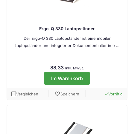
Ergo-Q 330 Laptopständer
Der Ergo-Q 330 Laptopständer ist eine mobiler
Laptopständer und integrierter Dokumentenhalter in e …
88,33
Inkl. MwSt.
Im Warenkorb
favorite
Vergleichen
Speichern
Vorrätig
done