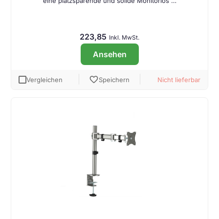
eine platzsparende und solide Monitorlös …
223,85
Inkl. MwSt.
Ansehen
favorite
Vergleichen
Speichern
Nicht lieferbar