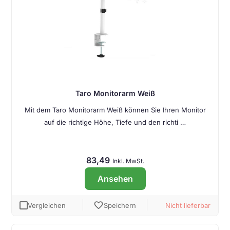
Taro Monitorarm Weiß
Mit dem Taro Monitorarm Weiß können Sie Ihren Monitor
auf die richtige Höhe, Tiefe und den richti …
83,49
Inkl. MwSt.
Ansehen
favorite
Vergleichen
Speichern
Nicht lieferbar