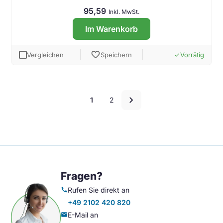
95,59
Inkl. MwSt.
Im Warenkorb
favorite
Vergleichen
Speichern
Vorrätig
done
Seitenzahlen
chevron_right
1
2
für
die
Sammlung
Fragen?
Rufen Sie direkt an
call
+49 2102 420 820
E-Mail an
mail