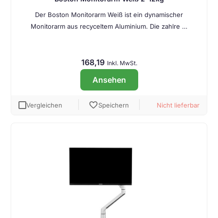
Der Boston Monitorarm Weiß ist ein dynamischer
Monitorarm aus recyceltem Aluminium. Die zahlre …
168,19
Inkl. MwSt.
Ansehen
favorite
Vergleichen
Speichern
Nicht lieferbar