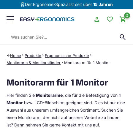
editor_choice
Der Ergonomie-Spezialist seit über
15 Jahren
0
person
favorite
shopping_cart
Suchen:
search
Home
chevron_right
Produkte
chevron_right
Ergonomische Produkte
chevron_right
arrow_back
Monitorarm & Monitorständer
chevron_right
Monitorarm für 1 Monitor
Monitorarm für 1 Monitor
Hier finden Sie
Monitorarme
, die für die Befestigung von
1
Monitor
bzw. LCD-Bildschirm geeignet sind. Dies ist nur eine
Auswahl aus unserem umfangreichen Sortiment. Suchen Sie
einen Monitorarm, der nicht auf unserer Website zu finden
ist? Dann nehmen Sie gerne Kontakt mit uns auf.