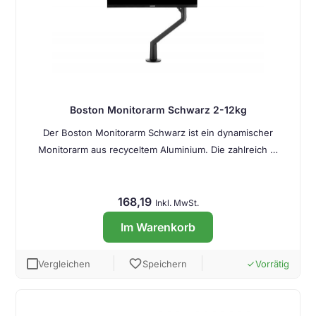
Boston Monitorarm Schwarz 2-12kg
Der Boston Monitorarm Schwarz ist ein dynamischer
Monitorarm aus recyceltem Aluminium. Die zahlreich …
168,19
Inkl. MwSt.
Im Warenkorb
favorite
Vergleichen
Speichern
Vorrätig
done