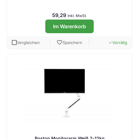
59,29
Inkl. MwSt.
Im Warenkorb
favorite
Vergleichen
Speichern
Vorrätig
done
Boston Monitorarm Weiß 2-12kg