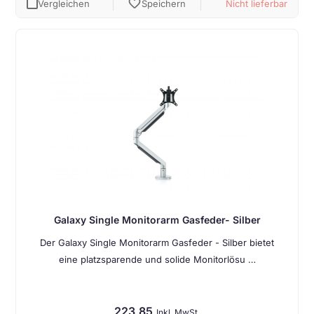
favorite
Vergleichen
Speichern
Nicht lieferbar
Galaxy Single Monitorarm Gasfeder- Silber
Der Galaxy Single Monitorarm Gasfeder - Silber bietet
eine platzsparende und solide Monitorlösu …
223,85
Inkl. MwSt.