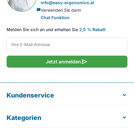
info@easy-ergonomics.at
Verwenden Sie dann
chat_bubble
Chat Funktion
Melden Sie sich an und erhalten Sie
2,5 % Rabatt
send
Jetzt anmelden
Kundenservice
Kategorien
Über uns
Kostenloser Produkttest