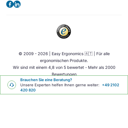
Datenschutzerklärung
(Keine Besuchsadresse)
Ergonomische Bürostuhl
Impressum
Sattelstuhl
Telefon:
+49 2102 420 820
Contact
Stehhilfen
E-Mail:
info@easy-ergonomics.at
Aktiv Möbel
Ergonomie Zubehör
© 2009 - 2026 | Easy Ergonomics 🇦🇹 | Für alle
Übrige
ergonomischen Produkte.
Wir sind mit einem 4,8 von 5 bewertet - Mehr als 2000
Bewertungen
Brauchen Sie eine Beratung?
Unsere Experten helfen Ihnen gerne weiter:
+49 2102
420 820