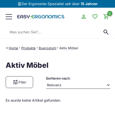
editor_choice
Der Ergonomie-Spezialist seit über
15 Jahren
0
person
favorite
shopping_cart
Suchen:
search
Home
chevron_right
Produkte
chevron_right
Buerostuhl
chevron_right
Aktiv Möbel
arrow_back
Aktiv Möbel
Sortieren nach:
tune
Filter
Es wurde keine Artikel gefunden.