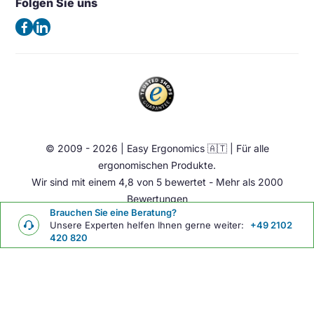
Folgen Sie uns
Allgemeine Geschäftsbedingungen
Deutschland
Beleuchtung
Datenschutzerklärung
(Keine Besuchsadresse)
Ergonomische Bürostuhl
Impressum
Sattelstuhl
Telefon:
+49 2102 420 820
Contact
Stehhilfen
E-Mail:
info@easy-ergonomics.at
Aktiv Möbel
Ergonomie Zubehör
© 2009 - 2026 | Easy Ergonomics 🇦🇹 | Für alle
Übrige
ergonomischen Produkte.
Wir sind mit einem 4,8 von 5 bewertet - Mehr als 2000
Bewertungen
Brauchen Sie eine Beratung?
Unsere Experten helfen Ihnen gerne weiter:
+49 2102
420 820