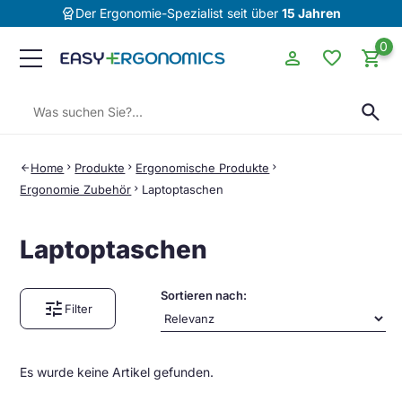
editor_choice
Der Ergonomie-Spezialist seit über
15 Jahren
0
person
favorite
shopping_cart
Suchen:
search
Home
chevron_right
Produkte
chevron_right
Ergonomische Produkte
chevron_right
arrow_back
Ergonomie Zubehör
chevron_right
Laptoptaschen
Laptoptaschen
Sortieren nach:
tune
Filter
Es wurde keine Artikel gefunden.