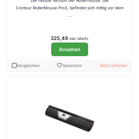
Die neuste Version der Rollermouse, die
Contour RollerMouse Pro3, befindet sich mittig vor dem
…
325,49
Inkl. MwSt.
Ansehen
favorite
Vergleichen
Speichern
Nicht lieferbar