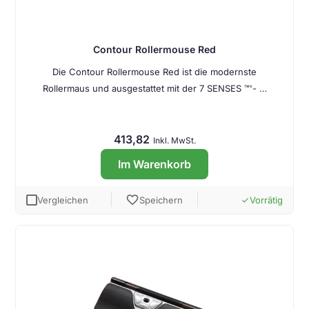
Contour Rollermouse Red
Die Contour Rollermouse Red ist die modernste
Rollermaus und ausgestattet mit der 7 SENSES ™'- …
413,82
Inkl. MwSt.
Im Warenkorb
favorite
Vergleichen
Speichern
Vorrätig
done