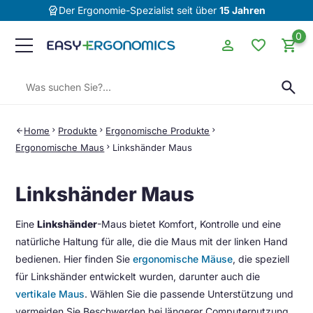
editor_choice
Der Ergonomie-Spezialist seit über
15 Jahren
0
person
favorite
shopping_cart
Suchen:
search
Home
chevron_right
Produkte
chevron_right
Ergonomische Produkte
chevron_right
arrow_back
Ergonomische Maus
chevron_right
Linkshänder Maus
Linkshänder Maus
Eine
Linkshänder
-Maus bietet Komfort, Kontrolle und eine
natürliche Haltung für alle, die die Maus mit der linken Hand
bedienen. Hier finden Sie
ergonomische Mäuse
, die speziell
für Linkshänder entwickelt wurden, darunter auch die
vertikale Maus
. Wählen Sie die passende Unterstützung und
vermeiden Sie Beschwerden bei längerer Computernutzung,