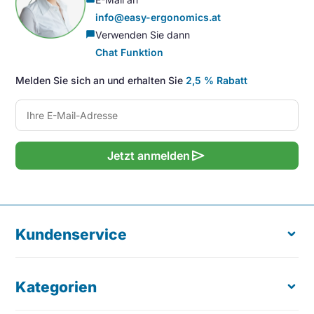
info@easy-ergonomics.at
Verwenden Sie dann
chat_bubble
Chat Funktion
Melden Sie sich an und erhalten Sie
2,5 % Rabatt
send
Jetzt anmelden
Kundenservice
Kategorien
Über uns
Kostenloser Produkttest