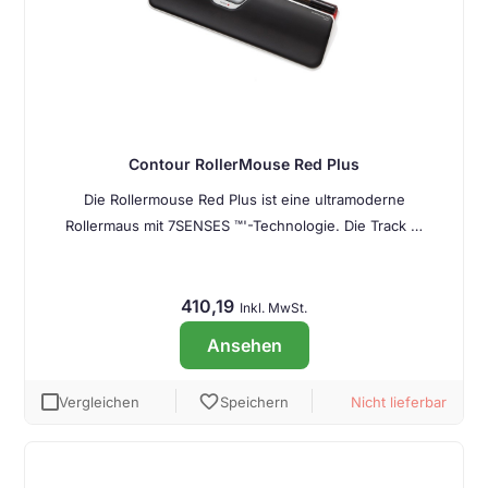
Contour RollerMouse Red Plus
Die Rollermouse Red Plus ist eine ultramoderne
Rollermaus mit 7SENSES ™'-Technologie. Die Track …
410,19
Inkl. MwSt.
Ansehen
favorite
Vergleichen
Speichern
Nicht lieferbar