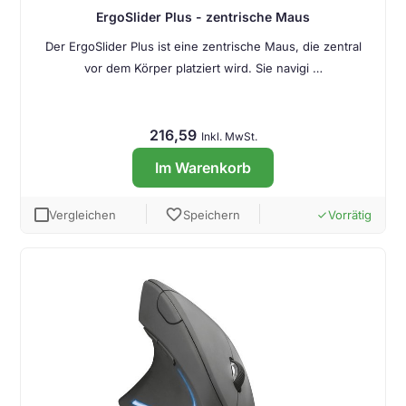
ErgoSlider Plus - zentrische Maus
Der ErgoSlider Plus ist eine zentrische Maus, die zentral
vor dem Körper platziert wird. Sie navigi …
216,59
Inkl. MwSt.
Im Warenkorb
favorite
Vergleichen
Speichern
Vorrätig
done