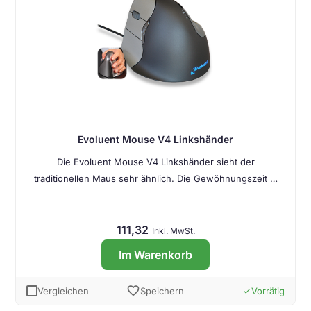
Evoluent Mouse V4 Linkshänder
Die Evoluent Mouse V4 Linkshänder sieht der
traditionellen Maus sehr ähnlich. Die Gewöhnungszeit …
111,32
Inkl. MwSt.
Im Warenkorb
favorite
Vergleichen
Speichern
Vorrätig
done