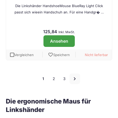
Die Linkshänder HandshoeMouse BlueRay Light Click
passt sich wieein Handschuh an. Für eine Handgr� …
125,84
Inkl. MwSt.
Ansehen
favorite
Vergleichen
Speichern
Nicht lieferbar
Seitenzahlen
chevron_right
1
2
3
für
die
Die ergonomische Maus für
Sammlung
Linkshänder