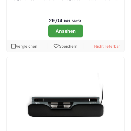
29,04
Inkl. MwSt.
Ansehen
favorite
Vergleichen
Speichern
Nicht lieferbar