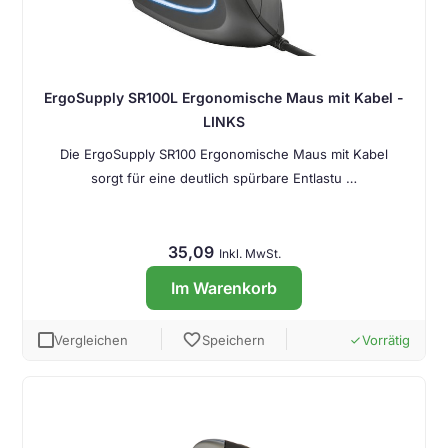
ErgoSupply SR100L Ergonomische Maus mit Kabel -
LINKS
Die ErgoSupply SR100 Ergonomische Maus mit Kabel
sorgt für eine deutlich spürbare Entlastu …
35,09
Inkl. MwSt.
Im Warenkorb
favorite
Vergleichen
Speichern
Vorrätig
done