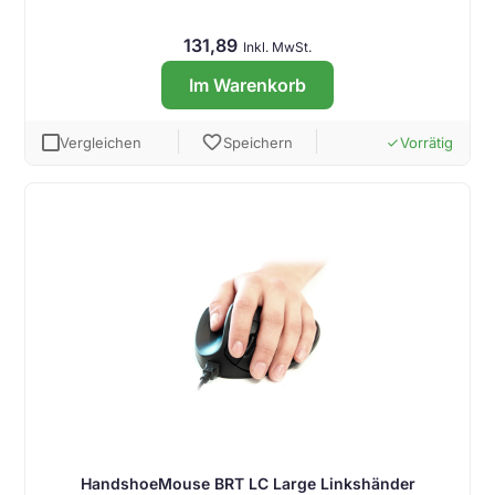
131,89
Inkl. MwSt.
Im Warenkorb
favorite
Vergleichen
Speichern
Vorrätig
done
HandshoeMouse BRT LC Large Linkshänder