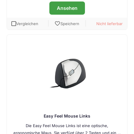
Ansehen
favorite
Vergleichen
Speichern
Nicht lieferbar
Easy Feel Mouse Links
Die Easy Feel Mouse Links ist eine optische,
ergonomische Maus. Sie verfügt über 2 Tasten und ein …