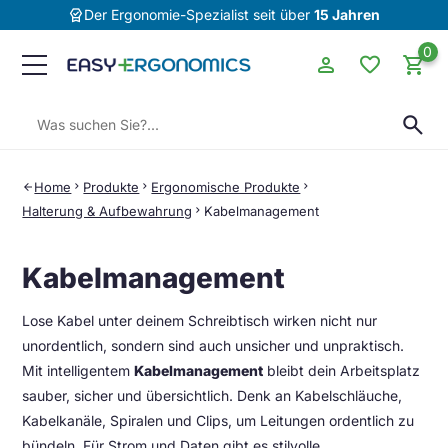
editor_choice
Der Ergonomie-Spezialist seit über
15 Jahren
0
person
favorite
shopping_cart
Suchen:
search
Home
chevron_right
Produkte
chevron_right
Ergonomische Produkte
chevron_right
arrow_back
Halterung & Aufbewahrung
chevron_right
Kabelmanagement
Kabelmanagement
Lose Kabel unter deinem Schreibtisch wirken nicht nur
unordentlich, sondern sind auch unsicher und unpraktisch.
Mit intelligentem
Kabelmanagement
bleibt dein Arbeitsplatz
sauber, sicher und übersichtlich. Denk an Kabelschläuche,
Kabelkanäle, Spiralen und Clips, um Leitungen ordentlich zu
bündeln. Für Strom und Daten gibt es stilvolle