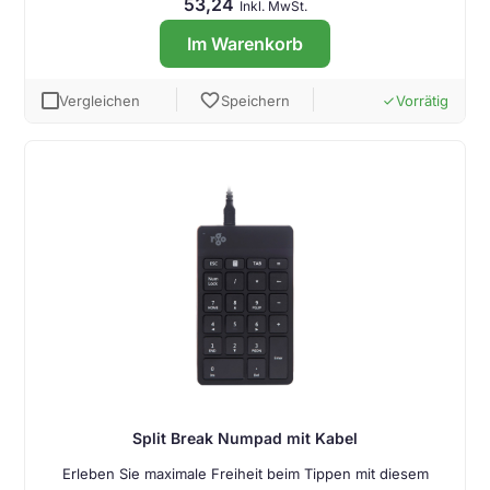
53,24
Inkl. MwSt.
Im Warenkorb
favorite
Vergleichen
Speichern
Vorrätig
done
Split Break Numpad mit Kabel
Erleben Sie maximale Freiheit beim Tippen mit diesem