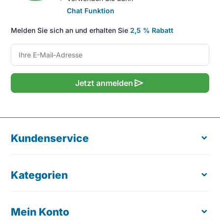
Chat Funktion
Melden Sie sich an und erhalten Sie
2,5 % Rabatt
send
Jetzt anmelden
Kundenservice
Kategorien
Über uns
Kostenloser Produkttest
Bestellung retournieren
Mein Konto
Ergonomische Maus