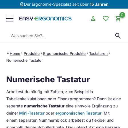
editor_choice
Der Ergonomie-Spezialist seit über
15 Jahren
0
person
favorite
shopping_cart
Suchen:
search
Home
chevron_right
Produkte
chevron_right
Ergonomische Produkte
chevron_right
Tastaturen
chevron_right
arrow_back
Numerische Tastatur
Numerische Tastatur
Arbeitest du häufig mit Zahlen, zum Beispiel in
Tabellenkalkulationen oder Finanzprogrammen? Dann ist eine
separate
numerische Tastatur
eine sinnvolle Ergänzung zu
deiner
Mini-Tastatur
oder
ergonomischen Tastatur
. Mit
einem separaten Nummernblock arbeitest du flexibel und
innerhalb deiner Schulterbreite. Das unterstützt eine bessere