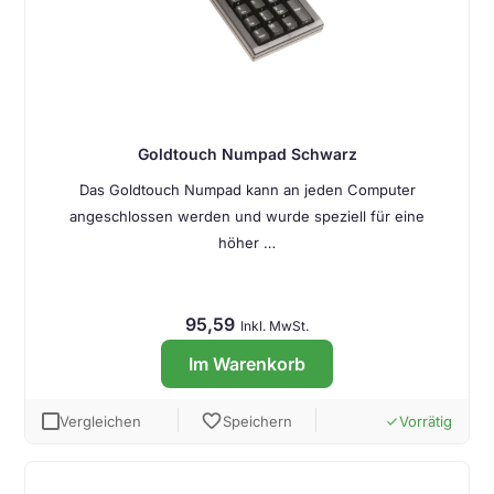
Goldtouch Numpad Schwarz
Das Goldtouch Numpad kann an jeden Computer
angeschlossen werden und wurde speziell für eine
höher …
95,59
Inkl. MwSt.
Im Warenkorb
favorite
Vergleichen
Speichern
Vorrätig
done