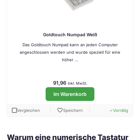
Goldtouch Numpad Weiß
Das Goldtouch Numpad kann an jeden Computer
angeschlossen werden und wurde speziell für eine
höher …
91,96
Inkl. MwSt.
Im Warenkorb
favorite
Vergleichen
Speichern
Vorrätig
done
Warum eine numerische Tastatur