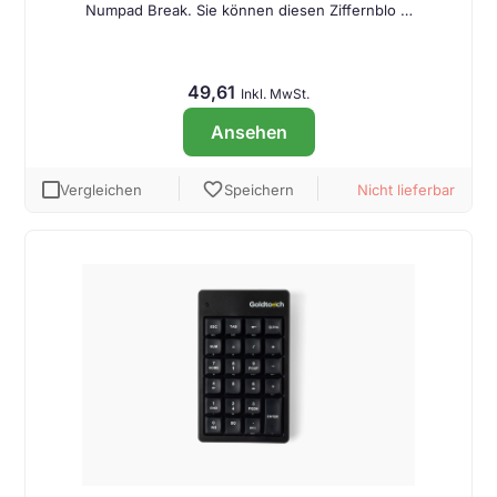
Numpad Break. Sie können diesen Ziffernblo …
49,61
Inkl. MwSt.
Ansehen
favorite
Vergleichen
Speichern
Nicht lieferbar