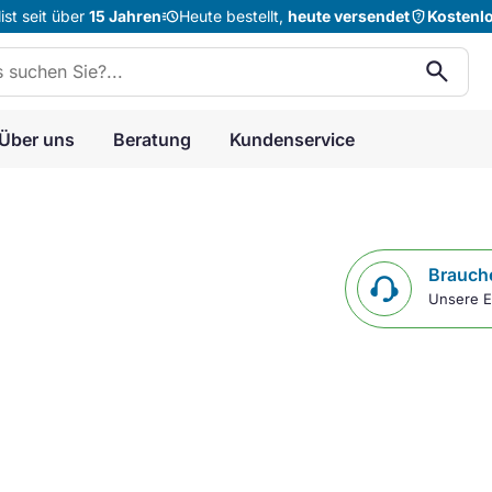
acute
shield_question
st seit über
15 Jahren
Heute bestellt,
heute versendet
Kostenl
n:
search
Über uns
Beratung
Kundenservice
Brauche
Unsere E