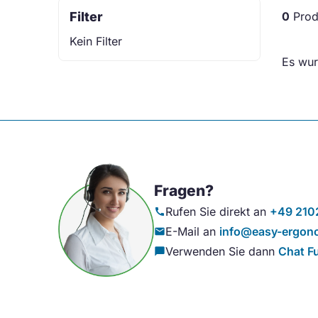
Filter
0
Prod
Kein Filter
Es wur
Fragen?
Rufen Sie direkt an
+49 210
call
E-Mail an
info@easy-ergono
mail
Verwenden Sie dann
Chat F
chat_bubble