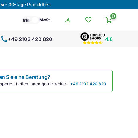
oser
30-Tage Produkttest
0
person
favorite
shopping_cart
MwSt.
Inkl.
call
+49 2102 420 820
4.8
n Sie eine Beratung?
xperten helfen Ihnen gerne weiter:
+49 2102 420 820