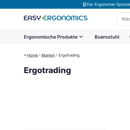
editor_choice
Der Ergonomie-Speziali
Suche
expand_more
Ergonomische Produkte
Buerostuhl
Home
chevron_right
Marken
chevron_right
Ergotrading
arrow_back
Ergotrading