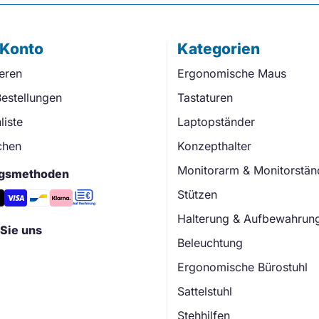
 Konto
Kategorien
ieren
Ergonomische Maus
estellungen
Tastaturen
iste
Laptopständer
chen
Konzepthalter
Monitorarm & Monitorstän
gsmethoden
Stützen
Halterung & Aufbewahrun
Sie uns
Beleuchtung
Ergonomische Bürostuhl
Sattelstuhl
Stehhilfen