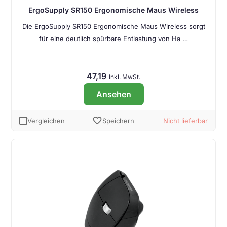
ErgoSupply SR150 Ergonomische Maus Wireless
Die ErgoSupply SR150 Ergonomische Maus Wireless sorgt
für eine deutlich spürbare Entlastung von Ha …
47,19
Inkl. MwSt.
Ansehen
favorite
Vergleichen
Speichern
Nicht lieferbar