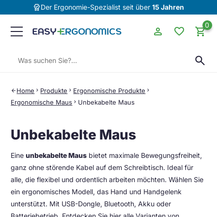
editor_choice
Der Ergonomie-Spezialist seit über
15 Jahren
0
person
favorite
shopping_cart
Suchen:
search
Home
chevron_right
Produkte
chevron_right
Ergonomische Produkte
chevron_right
arrow_back
Ergonomische Maus
chevron_right
Unbekabelte Maus
Unbekabelte Maus
Eine
unbekabelte Maus
bietet maximale Bewegungsfreiheit,
ganz ohne störende Kabel auf dem Schreibtisch. Ideal für
alle, die flexibel und ordentlich arbeiten möchten. Wählen Sie
ein ergonomisches Modell, das Hand und Handgelenk
unterstützt. Mit USB-Dongle, Bluetooth, Akku oder
Batteriebetrieb. Entdecken Sie hier alle Varianten von