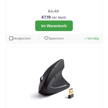
83,49
47,19
Inkl. MwSt.
Im Warenkorb
favorite
Vergleichen
Speichern
Vorrätig
done