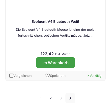
Evoluent V4 Bluetooth Weiß
Die Evoluent V4 Bluetooth Mouse ist eine der meist
fortschrittlichen, optischen Vertikalmäuse. Jetz …
123,42
Inkl. MwSt.
Im Warenkorb
favorite
Vergleichen
Speichern
Vorrätig
done
Seitenzahlen
chevron_right
1
2
3
für