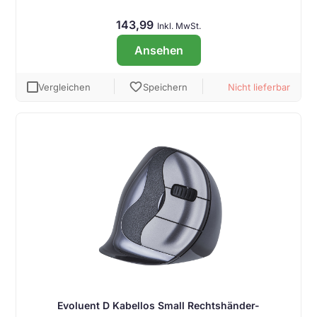
143,99
Inkl. MwSt.
Ansehen
favorite
Vergleichen
Speichern
Nicht lieferbar
Evoluent D Kabellos Small Rechtshänder-