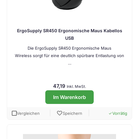
ErgoSupply SR450 Ergonomische Maus Kabellos
USB
Die ErgoSupply SR450 Ergonomische Maus
Wireless sorgt für eine deutlich spürbare Entlastung von
…
47,19
Inkl. MwSt.
Im Warenkorb
favorite
Vergleichen
Speichern
Vorrätig
done