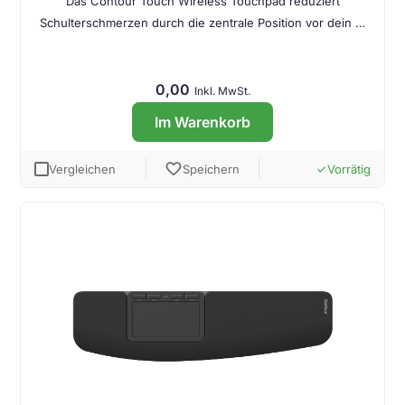
Das Contour Touch Wireless Touchpad reduziert
Schulterschmerzen durch die zentrale Position vor dein …
0,00
Inkl. MwSt.
Im Warenkorb
favorite
Vergleichen
Speichern
Vorrätig
done