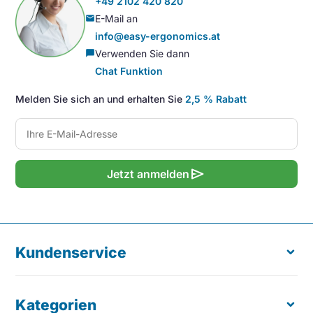
+49 2102 420 820
E-Mail an
mail
info@easy-ergonomics.at
Verwenden Sie dann
chat_bubble
Chat Funktion
Melden Sie sich an und erhalten Sie
2,5 % Rabatt
send
Jetzt anmelden
Kundenservice
Kategorien
Über uns