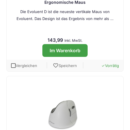
Ergonomische Maus
Die Evoluent D ist die neueste vertikale Maus von
Evoluent. Das Design ist das Ergebnis von mehr als …
143,99
Inkl. MwSt.
Im Warenkorb
favorite
Vergleichen
Speichern
Vorrätig
done