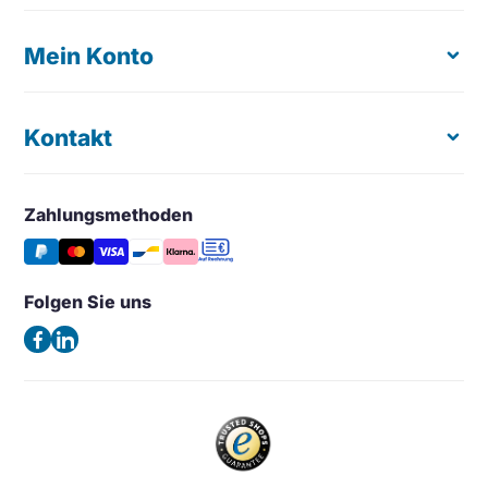
Kostenloser Produkttest
Bestellung retournieren
Mein Konto
Ergonomische Maus
Lieferung & Zustellung
Tastaturen
Reklamationen und Klagen
Laptopständer
Kontakt
Registrieren
Maßgeschneidertes Angebot
Konzepthalter
Meine Bestellungen
Großhandel & Wiederverkauf
Monitorarm & Monitorständer
Wunschliste
Zahlungsmethoden
Easy Ergonomics (Office Shapers B.V.)
Tipps & Aktuelles
Stützen
Vergleichen
Kaiserswerther Str. 115
Häufig gestellte Fragen – FAQ
Halterung & Aufbewahrung
40880 Ratingen
Folgen Sie uns
Allgemeine Geschäftsbedingungen
Deutschland
Beleuchtung
Datenschutzerklärung
(Keine Besuchsadresse)
Ergonomische Bürostuhl
Impressum
Sattelstuhl
Telefon:
+49 2102 420 820
Contact
Stehhilfen
E-Mail:
info@easy-ergonomics.at
Aktiv Möbel