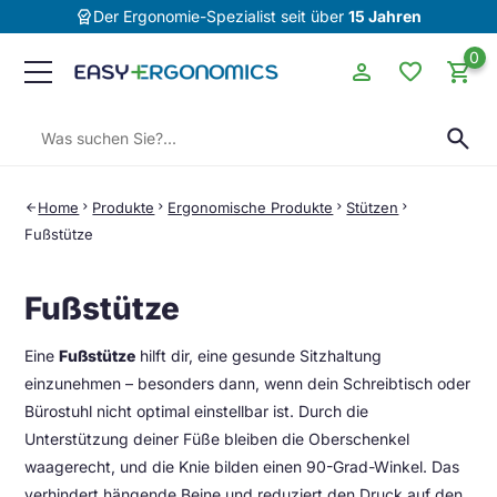
editor_choice
Der Ergonomie-Spezialist seit über
15 Jahren
0
person
favorite
shopping_cart
Suchen:
search
Home
chevron_right
Produkte
chevron_right
Ergonomische Produkte
chevron_right
Stützen
chevron_right
arrow_back
Fußstütze
Fußstütze
Eine
Fußstütze
hilft dir, eine gesunde Sitzhaltung
einzunehmen – besonders dann, wenn dein Schreibtisch oder
Bürostuhl nicht optimal einstellbar ist. Durch die
Unterstützung deiner Füße bleiben die Oberschenkel
waagerecht, und die Knie bilden einen 90-Grad-Winkel. Das
verhindert hängende Beine und reduziert den Druck auf den