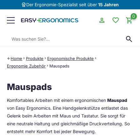
editor_choice
Der Ergonomie-Spezialist seit über
15 Jahren
0
person
favorite
shopping_cart
Suchen:
search
Home
chevron_right
Produkte
chevron_right
Ergonomische Produkte
chevron_right
arrow_back
Ergonomie Zubehör
chevron_right
Mauspads
Mauspads
Komfortables Arbeiten mit einem ergonomischen
Mauspad
von Easy Ergonomics. Eine Handgelenkstütze entlastet das
Gelenk beim Arbeiten mit Maus und Tastatur. Sie sorgt für
eine neutrale Haltung und gleichmäßige Druckverteilung. So
entsteht mehr Komfort bei jeder Bewegung.