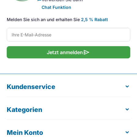
Chat Funktion
Melden Sie sich an und erhalten Sie
2,5 % Rabatt
send
Jetzt anmelden
Kundenservice
Kategorien
Über uns
Kostenloser Produkttest
Bestellung retournieren
Mein Konto
Ergonomische Maus