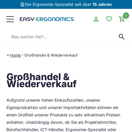
editor_choice
Der Ergonomie-Spezialist seit über
15 Jahren
0
person
favorite
shopping_cart
Suchen:
search
Home
chevron_right
Großhandel & Wiederverkauf
arrow_back
Großhandel &
Wiederverkauf
Aufgrund unserer hohen Einkaufszahlen, unserer
Eigenproduktion und unserer Importaktivitäten können wir
einen Großteil unserer Produkte zu sehr attraktiven Preisen
anbieten. Unabhängig davon, ob Sie als Projekteinrichter,
Bürofachhändler, ICT-Händler, Ergonomie-Spezialist oder