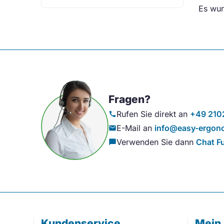
Es wur
Fragen?
Rufen Sie direkt an
+49 210
call
E-Mail an
info@easy-ergono
mail
Verwenden Sie dann
Chat F
chat_bubble
Kundenservice
Mein