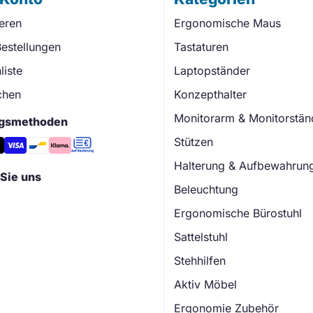
ieren
Ergonomische Maus
estellungen
Tastaturen
iste
Laptopständer
chen
Konzepthalter
Monitorarm & Monitorstän
gsmethoden
Stützen
Halterung & Aufbewahrun
Sie uns
Beleuchtung
Ergonomische Bürostuhl
Sattelstuhl
Stehhilfen
Aktiv Möbel
Ergonomie Zubehör