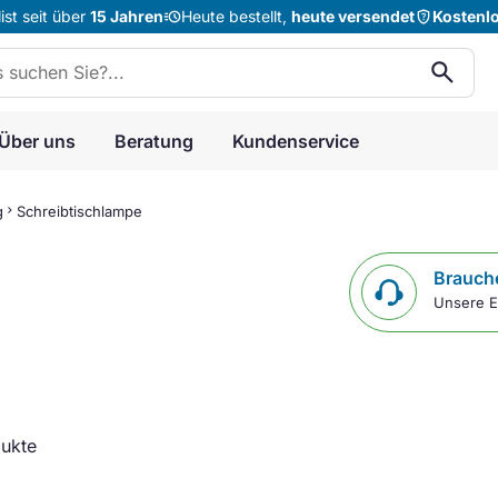
acute
shield_question
st seit über
15 Jahren
Heute bestellt,
heute versendet
Kostenl
n:
search
Über uns
Beratung
Kundenservice
g
chevron_right
Schreibtischlampe
Brauche
Unsere E
ukte