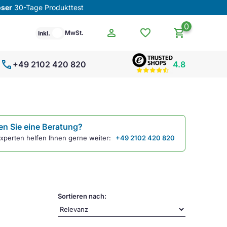
oser
30-Tage Produkttest
0
person
favorite
shopping_cart
MwSt.
Inkl.
call
+49 2102 420 820
4.8
n Sie eine Beratung?
xperten helfen Ihnen gerne weiter:
+49 2102 420 820
Sortieren nach: