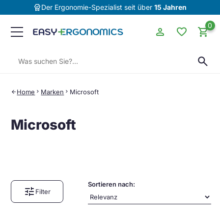
editor_choice
Der Ergonomie-Spezialist seit über
15 Jahren
0
person
favorite
shopping_cart
Suchen:
search
Home
chevron_right
Marken
chevron_right
Microsoft
arrow_back
Microsoft
Sortieren nach:
tune
Filter