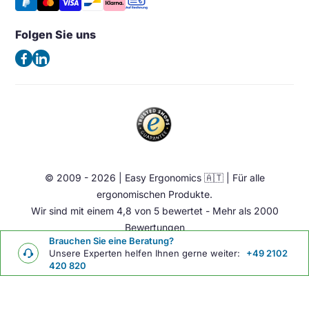
Vergleichen
Kaiserswerther Str. 115
Häufig gestellte Fragen – FAQ
Halterung & Aufbewahrung
40880 Ratingen
Folgen Sie uns
Allgemeine Geschäftsbedingungen
Deutschland
Beleuchtung
Datenschutzerklärung
(Keine Besuchsadresse)
Ergonomische Bürostuhl
Impressum
Sattelstuhl
Telefon:
+49 2102 420 820
Contact
Stehhilfen
E-Mail:
info@easy-ergonomics.at
Aktiv Möbel
Ergonomie Zubehör
© 2009 - 2026 | Easy Ergonomics 🇦🇹 | Für alle
Übrige
ergonomischen Produkte.
Wir sind mit einem 4,8 von 5 bewertet - Mehr als 2000
Bewertungen
Brauchen Sie eine Beratung?
Unsere Experten helfen Ihnen gerne weiter:
+49 2102
420 820