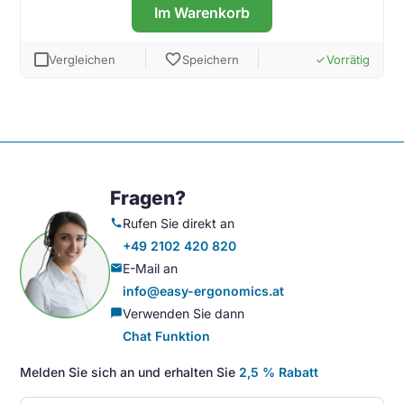
Im Warenkorb
favorite
Vergleichen
Speichern
Vorrätig
done
Fragen?
Rufen Sie direkt an
call
+49 2102 420 820
E-Mail an
mail
info@easy-ergonomics.at
Verwenden Sie dann
chat_bubble
Chat Funktion
Melden Sie sich an und erhalten Sie
2,5 % Rabatt