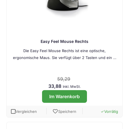
Easy Feel Mouse Rechts
Die Easy Feel Mouse Rechts ist eine optische,
ergonomische Maus. Sie verfügt über 2 Tasten und ein …
59,29
33,88
Inkl. MwSt.
Im Warenkorb
favorite
Vergleichen
Speichern
Vorrätig
done