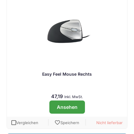
Easy Feel Mouse Rechts
47,19
Inkl. MwSt.
Ansehen
favorite
Vergleichen
Speichern
Nicht lieferbar