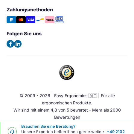
Großhandel & Wiederverkauf
Monitorarm & Monitorständer
Wunschliste
Zahlungsmethoden
Easy Ergonomics (Office Shapers B.V.)
Tipps & Aktuelles
Stützen
Vergleichen
Kaiserswerther Str. 115
Häufig gestellte Fragen – FAQ
Halterung & Aufbewahrung
40880 Ratingen
Folgen Sie uns
Allgemeine Geschäftsbedingungen
Deutschland
Beleuchtung
Datenschutzerklärung
(Keine Besuchsadresse)
Ergonomische Bürostuhl
Impressum
Sattelstuhl
Telefon:
+49 2102 420 820
Contact
Stehhilfen
E-Mail:
info@easy-ergonomics.at
Aktiv Möbel
Ergonomie Zubehör
© 2009 - 2026 | Easy Ergonomics 🇦🇹 | Für alle
Übrige
ergonomischen Produkte.
Wir sind mit einem 4,8 von 5 bewertet - Mehr als 2000
Bewertungen
Brauchen Sie eine Beratung?
Unsere Experten helfen Ihnen gerne weiter:
+49 2102