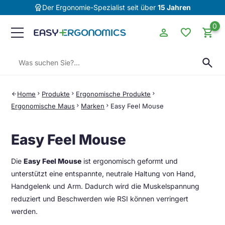
editor_choice
Der Ergonomie-Spezialist seit über
15 Jahren
0
person
favorite
shopping_cart
Suchen:
search
Home
chevron_right
Produkte
chevron_right
Ergonomische Produkte
chevron_right
arrow_back
Ergonomische Maus
chevron_right
Marken
chevron_right
Easy Feel Mouse
Easy Feel Mouse
Die
Easy Feel Mouse
ist ergonomisch geformt und
unterstützt eine entspannte, neutrale Haltung von Hand,
Handgelenk und Arm. Dadurch wird die Muskelspannung
reduziert und Beschwerden wie RSI können verringert
werden.