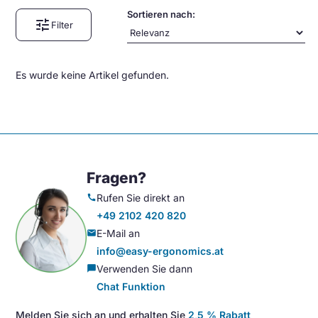
Sortieren nach:
tune
Filter
Es wurde keine Artikel gefunden.
Fragen?
Rufen Sie direkt an
call
+49 2102 420 820
E-Mail an
mail
info@easy-ergonomics.at
Verwenden Sie dann
chat_bubble
Chat Funktion
Melden Sie sich an und erhalten Sie
2,5 % Rabatt