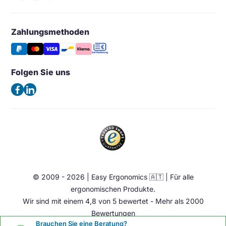
Maßgeschneidertes Angebot
Konzepthalter
Meine Bestellungen
Großhandel & Wiederverkauf
Monitorarm & Monitorständer
Wunschliste
Zahlungsmethoden
Easy Ergonomics (Office Shapers B.V.)
Tipps & Aktuelles
Stützen
Vergleichen
Kaiserswerther Str. 115
Häufig gestellte Fragen – FAQ
Halterung & Aufbewahrung
40880 Ratingen
Folgen Sie uns
Allgemeine Geschäftsbedingungen
Deutschland
Beleuchtung
Datenschutzerklärung
(Keine Besuchsadresse)
Ergonomische Bürostuhl
Impressum
Sattelstuhl
Telefon:
+49 2102 420 820
Contact
Stehhilfen
E-Mail:
info@easy-ergonomics.at
Aktiv Möbel
Ergonomie Zubehör
© 2009 - 2026 | Easy Ergonomics 🇦🇹 | Für alle
Übrige
ergonomischen Produkte.
Wir sind mit einem 4,8 von 5 bewertet - Mehr als 2000
Bewertungen
Brauchen Sie eine Beratung?