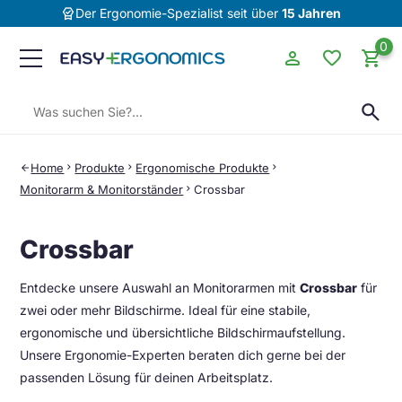
editor_choice
Der Ergonomie-Spezialist seit über
15 Jahren
0
person
favorite
shopping_cart
Suchen:
search
Home
chevron_right
Produkte
chevron_right
Ergonomische Produkte
chevron_right
arrow_back
Monitorarm & Monitorständer
chevron_right
Crossbar
Crossbar
Entdecke unsere Auswahl an Monitorarmen mit
Crossbar
für
zwei oder mehr Bildschirme. Ideal für eine stabile,
ergonomische und übersichtliche Bildschirmaufstellung.
Unsere Ergonomie-Experten beraten dich gerne bei der
passenden Lösung für deinen Arbeitsplatz.