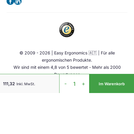
Datenschutzerklärung
(Keine Besuchsadresse)
Ergonomische Bürostuhl
Impressum
Sattelstuhl
Telefon:
+49 2102 420 820
Contact
Stehhilfen
E-Mail:
info@easy-ergonomics.at
Aktiv Möbel
Ergonomie Zubehör
© 2009 - 2026 | Easy Ergonomics 🇦🇹 | Für alle
Übrige
ergonomischen Produkte.
Wir sind mit einem 4,8 von 5 bewertet - Mehr als 2000
Bewertungen
Evoluent
-
+
111,32
Im Warenkorb
Inkl. MwSt.
Mouse
V4
Linkshänder
Menge