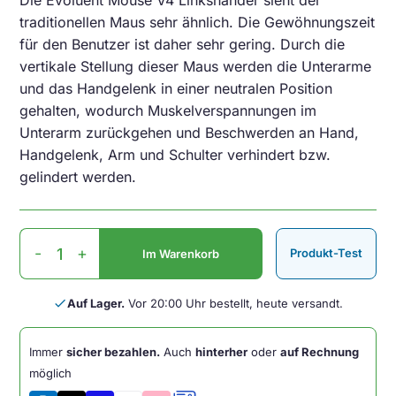
Die Evoluent Mouse V4 Linkshänder sieht der
traditionellen Maus sehr ähnlich. Die Gewöhnungszeit
für den Benutzer ist daher sehr gering. Durch die
vertikale Stellung dieser Maus werden die Unterarme
und das Handgelenk in einer neutralen Position
gehalten, wodurch Muskelverspannungen im
Unterarm zurückgehen und Beschwerden an Hand,
Handgelenk, Arm und Schulter verhindert bzw.
gelindert werden.
Evoluent
-
+
Produkt-Test
Im Warenkorb
Mouse
V4
Linkshänder
done
Auf Lager.
Vor 20:00 Uhr bestellt, heute versandt.
Menge
Immer
sicher bezahlen.
Auch
hinterher
oder
auf Rechnung
möglich