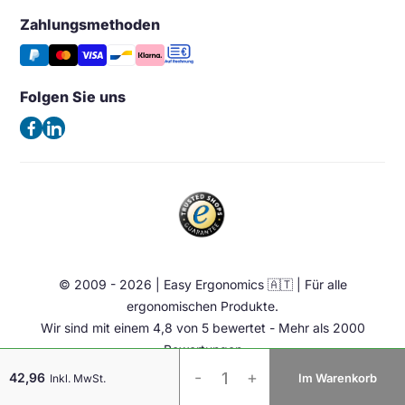
Großhandel & Wiederverkauf
Monitorarm & Monitorständer
Wunschliste
Zahlungsmethoden
Easy Ergonomics (Office Shapers B.V.)
Tipps & Aktuelles
Stützen
Vergleichen
Kaiserswerther Str. 115
Häufig gestellte Fragen – FAQ
Halterung & Aufbewahrung
40880 Ratingen
Folgen Sie uns
Allgemeine Geschäftsbedingungen
Deutschland
Beleuchtung
Datenschutzerklärung
(Keine Besuchsadresse)
Ergonomische Bürostuhl
Impressum
Sattelstuhl
Telefon:
+49 2102 420 820
Contact
Stehhilfen
E-Mail:
info@easy-ergonomics.at
Aktiv Möbel
Ergonomie Zubehör
© 2009 - 2026 | Easy Ergonomics 🇦🇹 | Für alle
Übrige
ergonomischen Produkte.
Wir sind mit einem 4,8 von 5 bewertet - Mehr als 2000
Bewertungen
Easy
-
+
42,96
Im Warenkorb
Inkl. MwSt.
PC
Halterung