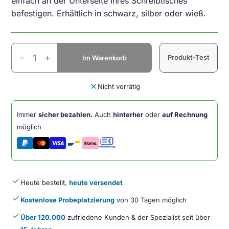
einfach an der Unterseite Ihres Schreibtisches
befestigen. Erhältlich in schwarz, silber oder wieß.
Easy
-
+
Produkt-Test
Im Warenkorb
PC
Halterung
Schwarz
close
Nicht vorrätig
Menge
Immer
sicher bezahlen.
Auch
hinterher
oder
auf Rechnung
möglich
done
Heute bestellt,
heute versendet
done
Kostenlose Probeplatzierung
von 30 Tagen möglich
done
Über 120.000
zufriedene Kunden & der Spezialist seit über