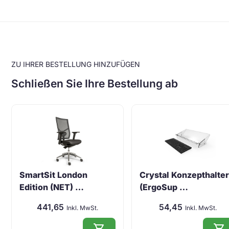
ZU IHRER BESTELLUNG HINZUFÜGEN
Schließen Sie Ihre Bestellung ab
SmartSit London
Crystal Konzepthalte
Edition (NET) …
(ErgoSup …
441,65
54,45
Inkl. MwSt.
Inkl. MwSt.
shopping_cart
shopping_cart