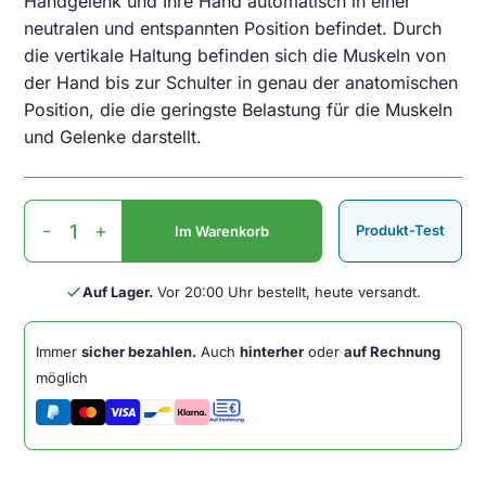
Handgelenk und Ihre Hand automatisch in einer
neutralen und entspannten Position befindet. Durch
die vertikale Haltung befinden sich die Muskeln von
der Hand bis zur Schulter in genau der anatomischen
Position, die die geringste Belastung für die Muskeln
und Gelenke darstellt.
HE
-
+
Produkt-Test
Im Warenkorb
Mouse
Links
Wireless
done
Auf Lager.
Vor 20:00 Uhr bestellt, heute versandt.
Menge
Immer
sicher bezahlen.
Auch
hinterher
oder
auf Rechnung
möglich