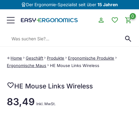
editor_choice
Der Ergonomie-Spezialist seit über
15 Jahren
0
person
favorite
shopping_cart
Suchen:
search
Home
chevron_right
Geschäft
chevron_right
Produkte
chevron_right
Ergonomische Produkte
chevron_right
arrow_back
Ergonomische Maus
chevron_right
HE Mouse Links Wireless
favorite
HE Mouse Links Wireless
83,49
Inkl. MwSt.