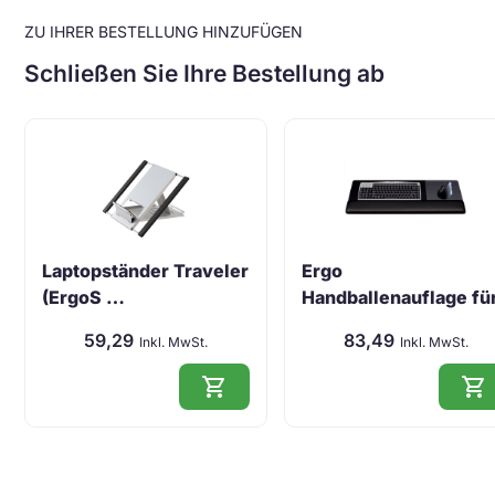
ZU IHRER BESTELLUNG HINZUFÜGEN
Schließen Sie Ihre Bestellung ab
Laptopständer Traveler
Ergo
(ErgoS …
Handballenauflage fü
Ta …
59,29
83,49
Inkl. MwSt.
Inkl. MwSt.
shopping_cart
shopping_cart