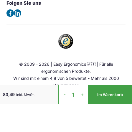
Folgen Sie uns
Allgemeine Geschäftsbedingungen
Deutschland
Beleuchtung
Datenschutzerklärung
(Keine Besuchsadresse)
Ergonomische Bürostuhl
Impressum
Sattelstuhl
Telefon:
+49 2102 420 820
Contact
Stehhilfen
E-Mail:
info@easy-ergonomics.at
Aktiv Möbel
Ergonomie Zubehör
© 2009 - 2026 | Easy Ergonomics 🇦🇹 | Für alle
Übrige
ergonomischen Produkte.
Wir sind mit einem 4,8 von 5 bewertet - Mehr als 2000
Bewertungen
HE
-
+
83,49
Im Warenkorb
Inkl. MwSt.
Mouse
Links
Wireless
Menge