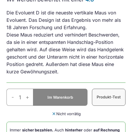
Die Evoluent D ist die neueste vertikale Maus von
Evoluent. Das Design ist das Ergebnis von mehr als
18 Jahren Forschung und Erfahrung.
Diese Maus reduziert und verhindert Beschwerden,
da sie in einer entspannten Handschlag-Position
gehalten wird. Auf diese Weise wird das Handgelenk
geschont und der Unterarm nicht in einer horizontale
Position gedreht. Außerdem hat diese Maus eine
kurze Gewöhnungszeit.
Evoluent
-
+
Produkt-Test
Im Warenkorb
D
Kabellos
Medium
close
Nicht vorrätig
Rechtshänder-
Ergonomische
Immer
sicher bezahlen.
Auch
hinterher
oder
auf Rechnung