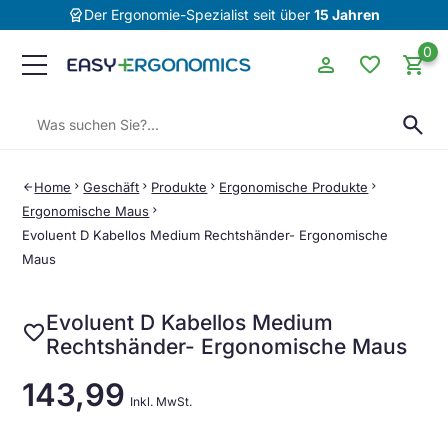
editor_choice
Der Ergonomie-Spezialist seit über
15 Jahren
0
person
favorite
shopping_cart
Suchen:
search
Home
chevron_right
Geschäft
chevron_right
Produkte
chevron_right
Ergonomische Produkte
chevron_right
arrow_back
Ergonomische Maus
chevron_right
Evoluent D Kabellos Medium Rechtshänder- Ergonomische
Maus
Evoluent D Kabellos Medium
favorite
Rechtshänder- Ergonomische Maus
143,99
Inkl. MwSt.