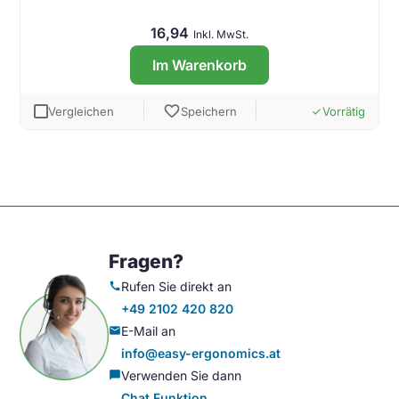
16,94
Inkl. MwSt.
Im Warenkorb
favorite
Vergleichen
Speichern
Vorrätig
done
Fragen?
Rufen Sie direkt an
call
+49 2102 420 820
E-Mail an
mail
info@easy-ergonomics.at
Verwenden Sie dann
chat_bubble
Chat Funktion