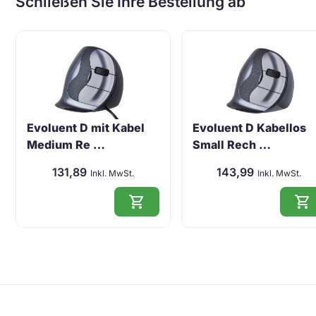
Schließen Sie Ihre Bestellung ab
Evoluent D mit Kabel
Evoluent D Kabellos
Medium Re …
Small Rech …
131,89
143,99
Inkl. MwSt.
Inkl. MwSt.
shopping_cart
shopping_cart