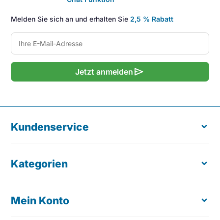
Melden Sie sich an und erhalten Sie
2,5 % Rabatt
send
Jetzt anmelden
Kundenservice
Kategorien
Über uns
Kostenloser Produkttest
Bestellung retournieren
Mein Konto
Ergonomische Maus
Lieferung & Zustellung
Tastaturen