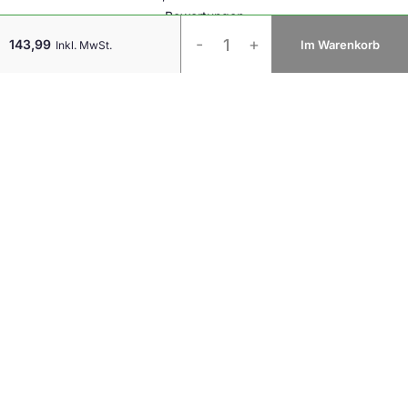
Bewertungen
Evoluent
-
+
143,99
Im Warenkorb
Inkl. MwSt.
D
Kabellos
Medium
Rechtshänder-
Ergonomische
Maus
Menge