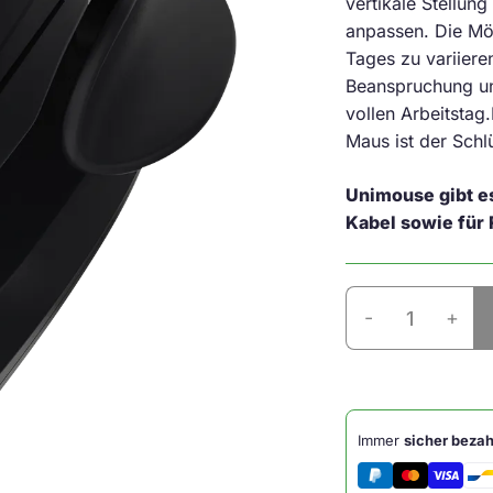
vertikale Stellun
anpassen.
Die Mög
Tages zu variiere
Beanspruchung un
vollen Arbeitstag.
Maus ist der Schl
Unimouse gibt e
Kabel sowie für 
Contour
-
+
Unimouse
Rechtshänder
Wireless
Menge
Immer
sicher bezah