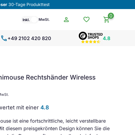
oser
30-Tage Produkttest
0
person
favorite
shopping_cart
MwSt.
Inkl.
call
+49 2102 420 820
4.8
nimouse Rechtshänder Wireless
 MwSt.
ertet mit einer
4.8
se ist eine fortschrittliche, leicht verstellbare
it diesem preisgekrönten Design können Sie die