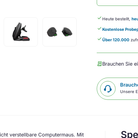
done
Heute bestellt,
heu
done
Kostenlose Probep
done
Über 120.000
zufr
contract
Brauchen Sie e
Brauche
Unsere E
Spe
leicht verstellbare Computermaus.
Mit