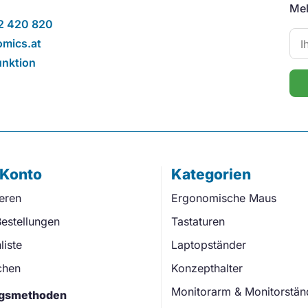
Mel
2 420 820
mics.at
unktion
 Konto
Kategorien
ieren
Ergonomische Maus
estellungen
Tastaturen
iste
Laptopständer
chen
Konzepthalter
Monitorarm & Monitorstän
gsmethoden