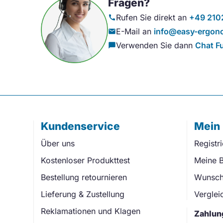
Fragen?
Rufen Sie direkt an
+49 210
call
E-Mail an
info@easy-ergono
mail
Verwenden Sie dann
Chat F
chat_bubble
Kundenservice
Mein
Über uns
Registr
Kostenloser Produkttest
Meine B
Bestellung retournieren
Wunschl
Lieferung & Zustellung
Verglei
Reklamationen und Klagen
Zahlun