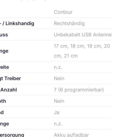
Contour
 / Linkshandig
Rechtshändig
uss
Unbekabelt USB Antenne
17 cm, 18 cm, 19 cm, 20
nge
cm, 21 cm
eite
n.z.
t Treiber
Nein
 Anzahl
7 (6 programmierbar)
oth
Nein
ad
Ja
änge
n.z.
ersorgung
Akku aufladbar