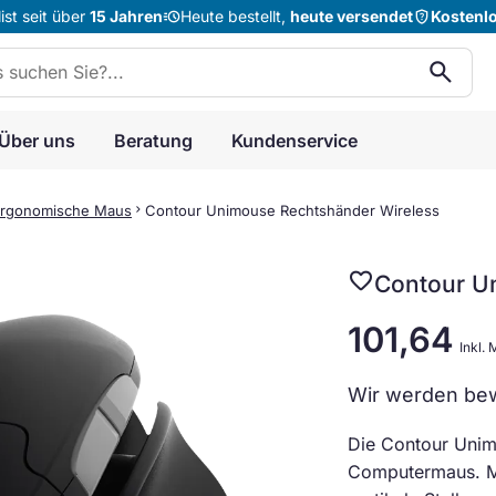
acute
shield_question
st seit über
15 Jahren
Heute bestellt,
heute versendet
Kostenl
n:
search
Über uns
Beratung
Kundenservice
rgonomische Maus
chevron_right
Contour Unimouse Rechtshänder Wireless
favorite
Contour U
101,64
Inkl.
Wir werden bew
Die Contour Unimou
Computermaus.
M