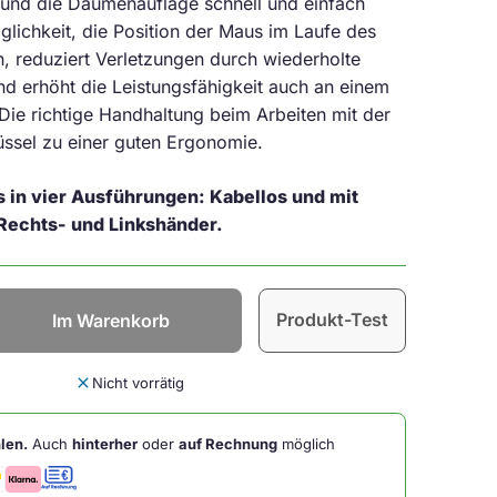
g und die Daumenauflage schnell und einfach
lichkeit, die Position der Maus im Laufe des
n, reduziert Verletzungen durch wiederholte
d erhöht die Leistungsfähigkeit auch an einem
Die richtige Handhaltung beim Arbeiten mit der
üssel zu einer guten Ergonomie.
s in vier Ausführungen:
Kabellos und mit
Rechts- und Linkshänder.
Produkt-Test
Im Warenkorb
close
Nicht vorrätig
len.
Auch
hinterher
oder
auf Rechnung
möglich