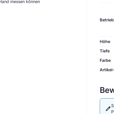
re Hand messen können
Betrie
Höhe
Tiefe
Farbe
Artikel
Bew
S
edit
P