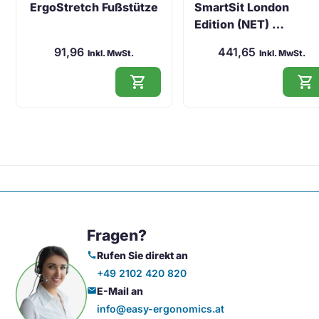
ErgoStretch Fußstütze
SmartSit London
Edition (NET) …
91,96
441,65
Inkl. MwSt.
Inkl. MwSt.
shopping_cart
shopping_cart
Fragen?
Rufen Sie direkt an
call
+49 2102 420 820
E-Mail an
mail
info@easy-ergonomics.at