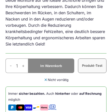
beide Monitore auf die ideale Sichthöhe bringen und
Ihre Körperhaltung verbessern. Dadurch können Sie
Beschwerden im Rücken, in den Schultern, im
Nacken und in den Augen reduzieren und/oder
vorbeugen. Durch die Reduzierung
krankheitsbedingter Fehlzeiten, eine deutlich bessere
Körperhaltung und ergonomischeres Arbeiten sparen
Sie letztendlich Geld!
Taro
-
+
Produkt-Test
Im Warenkorb
Doppel-
Monitorarm
Weiß
close
Nicht vorrätig
Menge
Immer
sicher bezahlen.
Auch
hinterher
oder
auf Rechnung
möglich