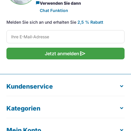
Verwenden Sie dann
chat_bubble
Chat Funktion
Melden Sie sich an und erhalten Sie
2,5 % Rabatt
send
Jetzt anmelden
Kundenservice
Kategorien
Über uns
Kostenloser Produkttest
Bestellung retournieren
Mein Konto
Ergonomische Maus