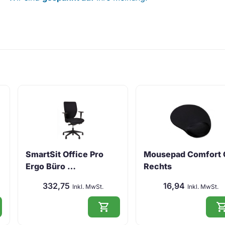
SmartSit Office Pro
Mousepad Comfort 
Ergo Büro …
Rechts
332,75
16,94
Inkl. MwSt.
Inkl. MwSt.
shopping_cart
shopping_