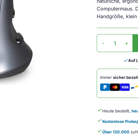
natürliche, ergo
Computermaus. Di
Handgröße, klein
Grip
-
+
Maus
Delux
Wireless
done
Auf 
Menge
Immer
sicher bezah
done
Heute bestellt,
heu
done
Kostenlose Probep
done
Über 120.000
zufr