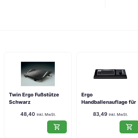
Twin Ergo Fußstütze
Ergo
Schwarz
Handballenauflage für
Ta …
48,40
83,49
Inkl. MwSt.
Inkl. MwSt.
shopping_cart
shopping_cart