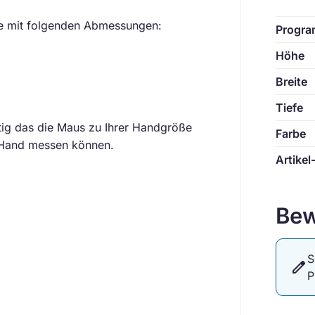
de mit folgenden Abmessungen:
Progra
Höhe
Breite
Tiefe
htig das die Maus zu Ihrer Handgröße
Farbe
re Hand messen können.
Artikel
Bew
S
edit
P