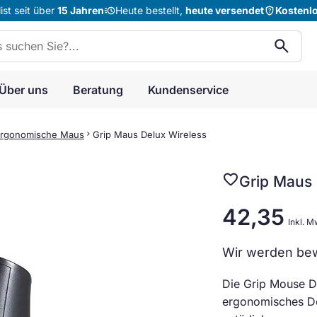
acute
shield_question
st seit über
15 Jahren
Heute bestellt,
heute versendet
Kostenl
n:
search
Über uns
Beratung
Kundenservice
rgonomische Maus
chevron_right
Grip Maus Delux Wireless
favorite
Grip Maus 
42,35
Inkl. M
Wir werden bew
Die Grip Mouse D
ergonomisches De