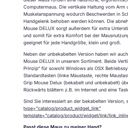
Computermaus. Die vertikale Haltung vom Arm u
Muskelanspannung wodurch Beschwerden in Sch
Handgelenk behoben werden können. Die abneh
Mouse DELUX sorgt außerdem für extra Unterst
und somit für extra Komfort bei der Mausnutzun
geeignet für jede Handgröße, klein und groß.
Neben der unbekabelten Version haben wir auch 
Mouse DELUX in unserem Sortiment. Beide Verti
Prinzip“ für sowohl Windows als OSX Betriebssy
Standardtasten (linke Maustaste, rechte Maustast
Grip Mouse Delux (bekabelt und unbekabelt) üb
Rückwärts blättern z.B. im Internet und eine Taste
Sind Sie interessiert an der bekabelten Version, 
type="catalog/product_widget_link"
template="catalog/product/widget/link/link_inli
Passt diese Maus zu meiner Hand?