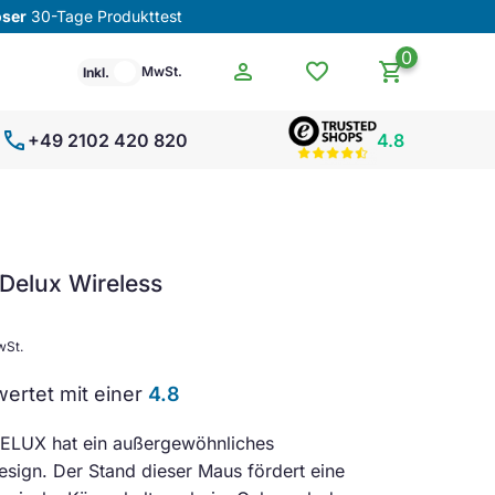
oser
30-Tage Produkttest
0
person
favorite
shopping_cart
MwSt.
Inkl.
call
+49 2102 420 820
4.8
Delux Wireless
wSt.
ertet mit einer
4.8
ELUX hat ein außergewöhnliches
sign. Der Stand dieser Maus fördert eine