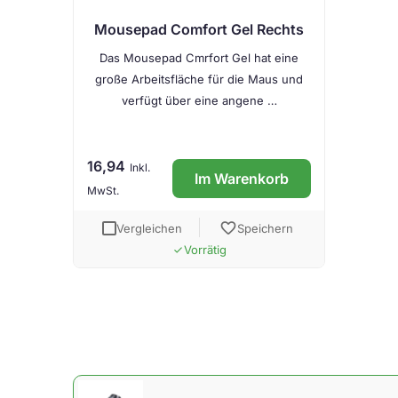
Mousepad Comfort Gel Rechts
Das Mousepad Cmrfort Gel hat eine
große Arbeitsfläche für die Maus und
verfügt über eine angene …
16,94
Inkl.
Im Warenkorb
MwSt.
favorite
Vergleichen
Speichern
Vorrätig
done