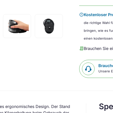
error
Kostenloser Pr
die richtige Wahl 
bringen, wie es fu
einen kostenlosen
contract
Brauchen Sie e
Brauche
Unsere E
Spe
es ergonomisches Design. Der Stand
che Körperhaltung beim Gebrauch der