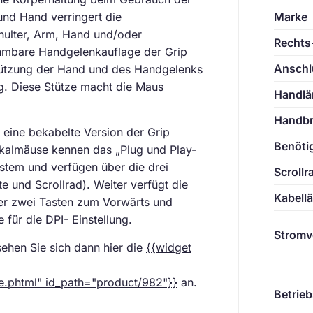
nd Hand verringert die
Marke
ulter, Arm, Hand und/oder
Rechts-
mbare Handgelenkauflage der Grip
Anschl
ützung der Hand und des Handgelenks
g. Diese Stütze macht die Maus
Handlä
Handbr
eine bekabelte Version der Grip
Benötig
kalmäuse kennen das „Plug und Play-
stem und verfügen über die drei
Scrollr
e und Scrollrad). Weiter verfügt die
Kabell
er zwei Tasten zum Vorwärts und
 für die DPI- Einstellung.
Stromv
sehen Sie sich dann hier die
{{widget
ne.phtml" id_path="product/982"}}
an.
Betrie