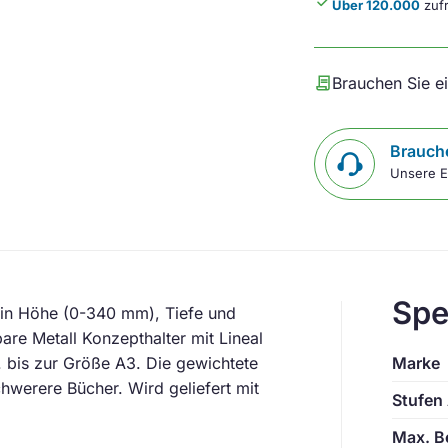
done
Über 120.000
zufr
contract
Brauchen Sie e
Brauche
Unsere E
Spe
 in Höhe (0-340 mm), Tiefe und
bare Metall Konzepthalter mit Lineal
. bis zur Größe A3. Die gewichtete
Marke
schwerere Bücher. Wird geliefert mit
Stufen
Max. Be