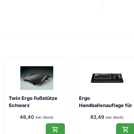
Twin Ergo Fußstütze
Ergo
Schwarz
Handballenauflage für
Ta …
48,40
83,49
Inkl. MwSt.
Inkl. MwSt.
shopping_cart
shopping_cart