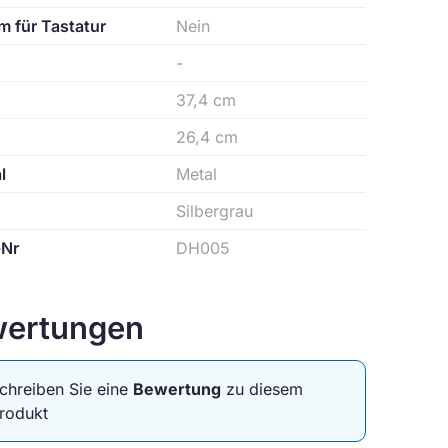
m für Tastatur
Nein
-
37,4 cm
26,4 cm
l
Metal
Silbergrau
-Nr
DH005
ertungen
chreiben Sie eine
Bewertung
zu diesem
rodukt