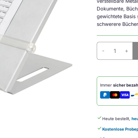
verstellbare Metal
Dokumente, Büche
gewichtete Basis s
schwerere Bücher.
Metall
-
+
Konzepthalter
mit
Lineal
Menge
Immer
sicher bezah
done
Heute bestellt,
heu
done
Kostenlose Probep