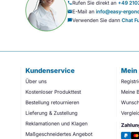
Rufen Sie direkt an
+49 210
call
E-Mail an
info@easy-ergono
mail
Verwenden Sie dann
Chat F
chat_bubble
Kundenservice
Mein
Über uns
Registr
Kostenloser Produkttest
Meine B
Bestellung retournieren
Wunschl
Lieferung & Zustellung
Verglei
Reklamationen und Klagen
Zahlun
Maßgeschneidertes Angebot