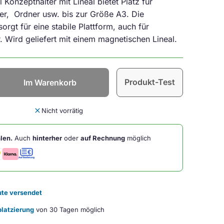
l Konzepthalter mit Lineal bietet Platz für
r, Ordner usw. bis zur Größe A3. Die
orgt für eine stabile Plattform, auch für
 Wird geliefert mit einem magnetischen Lineal.
Produkt-Test
Im Warenkorb
close
Nicht vorrätig
len.
Auch
hinterher
oder
auf Rechnung
möglich
te versendet
latzierung
von 30 Tagen möglich