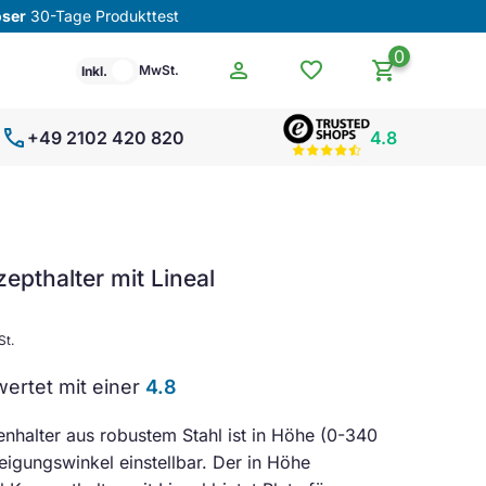
oser
30-Tage Produkttest
0
person
favorite
shopping_cart
MwSt.
Inkl.
call
+49 2102 420 820
4.8
epthalter mit Lineal
St.
ertet mit einer
4.8
nhalter aus robustem Stahl ist in Höhe (0-340
igungswinkel einstellbar. Der in Höhe