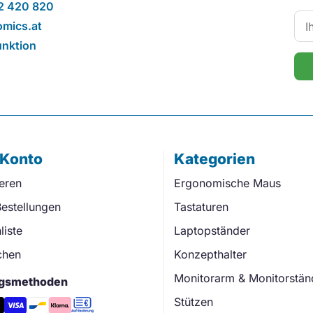
2 420 820
mics.at
unktion
 Konto
Kategorien
ieren
Ergonomische Maus
estellungen
Tastaturen
iste
Laptopständer
chen
Konzepthalter
Monitorarm & Monitorstän
gsmethoden
Stützen