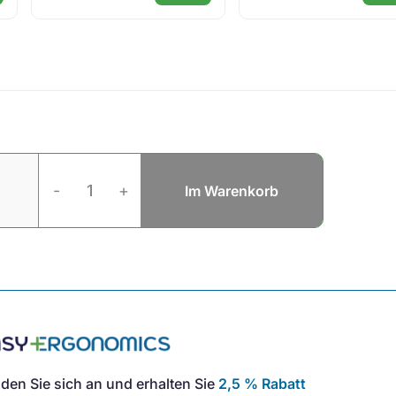
Metall
Konzepthalter
-
+
Im Warenkorb
mit
Lineal
Menge
den Sie sich an und erhalten Sie
2,5 % Rabatt