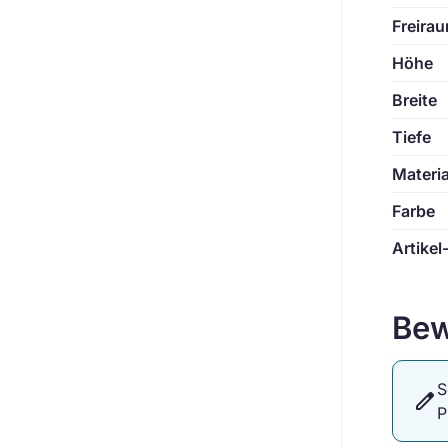
Freirau
Höhe
Breite
Tiefe
Materia
Farbe
Artikel
Bew
S
edit
P