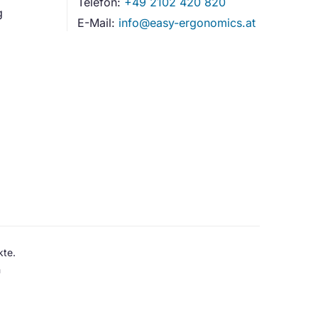
Telefon:
+49 2102 420 820
g
E-Mail:
info@easy-ergonomics.at
kte.
n