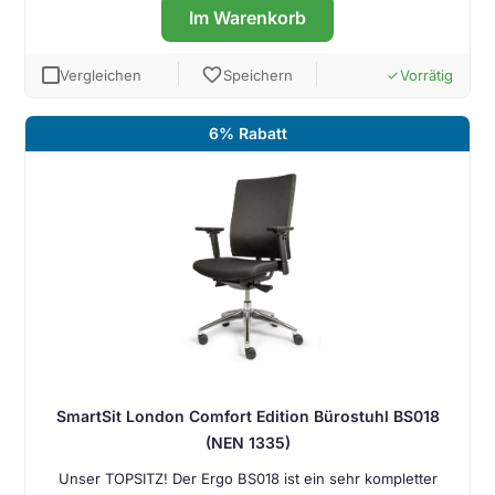
Im Warenkorb
favorite
Vergleichen
Speichern
Vorrätig
done
6% Rabatt
SmartSit London Comfort Edition Bürostuhl BS018
(NEN 1335)
Unser TOPSITZ! Der Ergo BS018 ist ein sehr kompletter