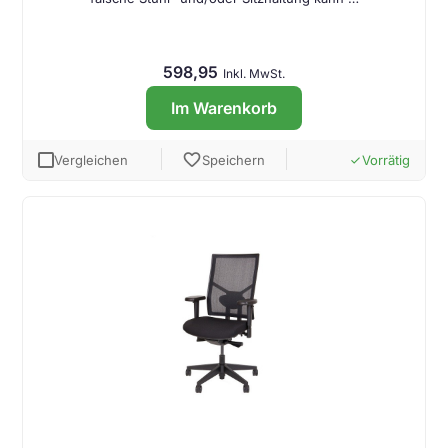
598,95
Inkl. MwSt.
Im Warenkorb
favorite
Vergleichen
Speichern
Vorrätig
done