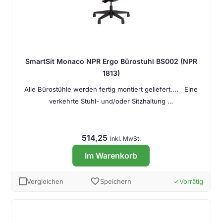
SmartSit Monaco NPR Ergo Bürostuhl BS002 (NPR
1813)
Alle Bürostühle werden fertig montiert geliefert.... Eine
verkehrte Stuhl- und/oder Sitzhaltung …
514,25
Inkl. MwSt.
Im Warenkorb
favorite
Vergleichen
Speichern
Vorrätig
done