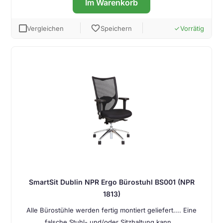
Im Warenkorb
favorite
Vergleichen
Speichern
Vorrätig
done
SmartSit Dublin NPR Ergo Bürostuhl BS001 (NPR
1813)
Alle Bürostühle werden fertig montiert geliefert.... Eine
falsche Stuhl- und/oder Sitzhaltung kann …