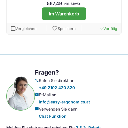
567,49
Inkl. MwSt.
Im Warenkorb
favorite
Vergleichen
Speichern
Vorrätig
done
Fragen?
Rufen Sie direkt an
call
+49 2102 420 820
E-Mail an
mail
info@easy-ergonomics.at
Verwenden Sie dann
chat_bubble
Chat Funktion
Melden Sie sich an und erhalten Sie
2,5 % Rabatt