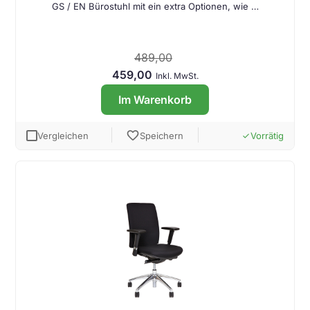
GS / EN Bürostuhl mit ein extra Optionen, wie …
489,00
459,00
Inkl. MwSt.
Im Warenkorb
favorite
Vergleichen
Speichern
Vorrätig
done