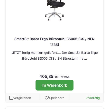
SmartSit Barca Ergo Bürostuhl BS005 (GS / NEN
1335)
JETZT fertig montiert geliefert.... Der SmartSit Barca Ergo
Bürostuhl BS005 (GS / EN Bürostuhl) ha …
405,35
Inkl. MwSt.
Im Warenkorb
favorite
Vergleichen
Speichern
Vorrätig
done