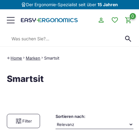
editor_choice
Der Ergonomie-Spezialist seit über
15 Jahren
0
person
favorite
shopping_cart
Suchen:
search
Home
chevron_right
Marken
chevron_right
Smartsit
arrow_back
Smartsit
Sortieren nach:
tune
Filter