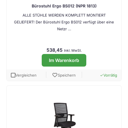
Bürostuhl Ergo BS012 (NPR 1813)
ALLE STÜHLE WERDEN KOMPLETT MONTIERT
GELIEFERT! Der Bürostuhl Ergo BS012 verfügt über eine
Netzr …
538,45
Inkl. MwSt.
Im Warenkorb
favorite
Vergleichen
Speichern
Vorrätig
done