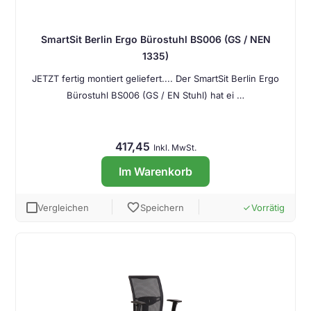
SmartSit Berlin Ergo Bürostuhl BS006 (GS / NEN
1335)
JETZT fertig montiert geliefert.... Der SmartSit Berlin Ergo
Bürostuhl BS006 (GS / EN Stuhl) hat ei …
417,45
Inkl. MwSt.
Im Warenkorb
favorite
Vergleichen
Speichern
Vorrätig
done