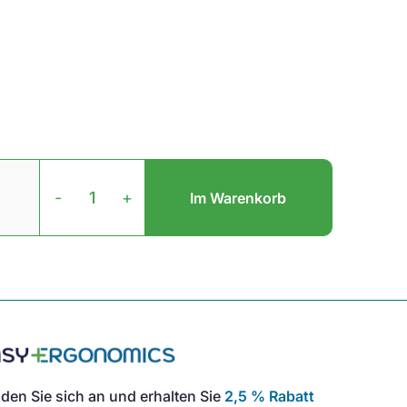
Bürostuhl
Ergo
-
+
Im Warenkorb
XL
BS015
Menge
den Sie sich an und erhalten Sie
2,5 % Rabatt