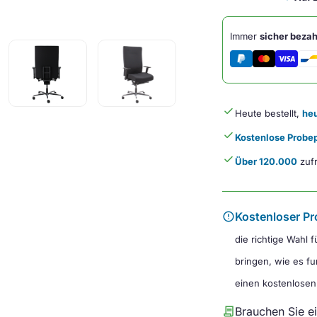
Menge
Immer
sicher bezah
done
Heute bestellt,
heu
done
Kostenlose Probep
done
Über 120.000
zufr
error
Kostenloser Pr
die richtige Wahl 
bringen, wie es fu
einen kostenlosen
contract
Brauchen Sie e