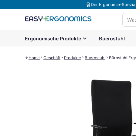
editor_choice
Der Ergonomie-Speziali
Suche
expand_more
Ergonomische Produkte
Buerostuhl
Home
chevron_right
Geschäft
chevron_right
Produkte
chevron_right
Buerostuhl
chevron_right
Bürostuhl Erg
arrow_back