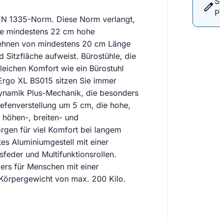
S
edit
P
)EN 1335-Norm. Diese Norm verlangt,
ine mindestens 22 cm hohe
lehnen von mindestens 20 cm Länge
Sitzfläche aufweist. Bürostühle, die
eichen Komfort wie ein Bürostuhl
rgo XL BS015 sitzen Sie immer
ynamik Plus-Mechanik, die besonders
tiefenverstellung um 5 cm, die hohe,
 höhen-, breiten- und
rgen für viel Komfort bei langem
tes Aluminiumgestell mit einer
feder und Multifunktionsrollen.
ers für Menschen mit einer
Körpergewicht von max. 200 Kilo.