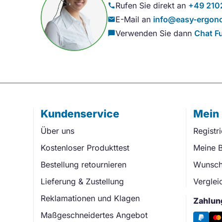
Rufen Sie direkt an
+49 210
call
E-Mail an
info@easy-ergono
mail
Verwenden Sie dann
Chat F
chat_bubble
Kundenservice
Mein
Über uns
Registr
Kostenloser Produkttest
Meine B
Bestellung retournieren
Wunschl
Lieferung & Zustellung
Verglei
Reklamationen und Klagen
Zahlun
Maßgeschneidertes Angebot