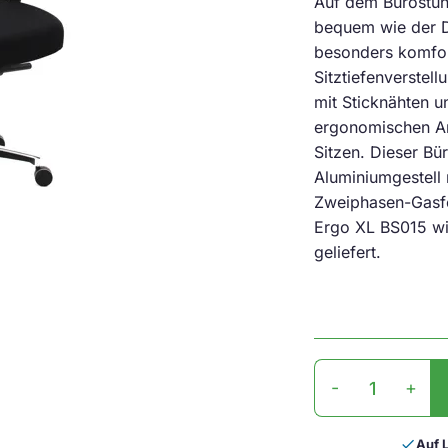
Auf dem Bürostuh
bequem wie der D
besonders komfort
Sitztiefenverstel
mit Sticknähten u
ergonomischen Ar
Sitzen. Dieser Bü
Aluminiumgestell 
Zweiphasen-Gasfed
Ergo XL BS015 wi
geliefert.
Bürostuhl
-
+
Ergo
XL
BS015
done
Auf 