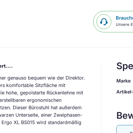
Brauche
Unsere E
Spe
rt....
mer genauso bequem wie der Direktor.
Marke
s komfortable Sitzfläche mit
Artikel
die hohe, gepolsterte Rückenlehne mit
verstellbaren ergonomischen
itzen. Dieser Bürostuhl hat außerdem
Bew
hwarzen Unterseite, einer Zweiphasen-
hl Ergo XL BS015 wird standardmäßig