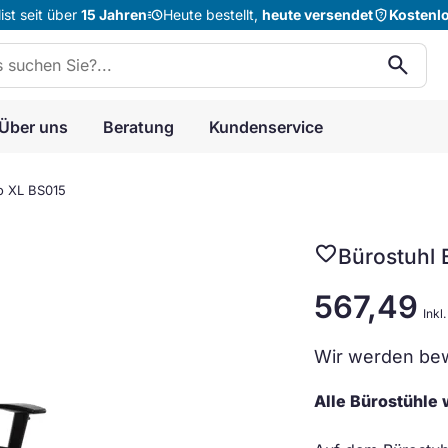
acute
shield_question
st seit über
15 Jahren
Heute bestellt,
heute versendet
Kostenl
n:
search
Über uns
Beratung
Kundenservice
o XL BS015
favorite
Bürostuhl 
567,49
Inkl
Wir werden bew
Alle Bürostühle w