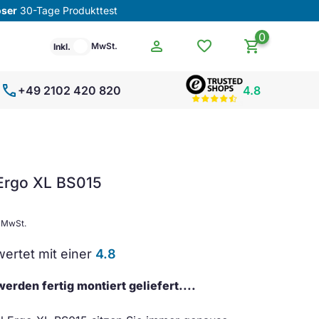
oser
30-Tage Produkttest
0
person
favorite
shopping_cart
MwSt.
Inkl.
call
+49 2102 420 820
4.8
Ergo XL BS015
. MwSt.
ertet mit einer
4.8
erden fertig montiert geliefert....