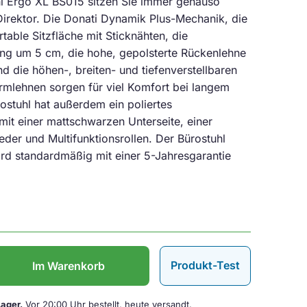
l Ergo XL BS015 sitzen Sie immer genauso
irektor. Die Donati Dynamik Plus-Mechanik, die
able Sitzfläche mit Sticknähten, die
lung um 5 cm, die hohe, gepolsterte Rückenlehne
nd die höhen-, breiten- und tiefenverstellbaren
mlehnen sorgen für viel Komfort bei langem
rostuhl hat außerdem ein poliertes
mit einer mattschwarzen Unterseite, einer
er und Multifunktionsrollen. Der Bürostuhl
rd standardmäßig mit einer 5-Jahresgarantie
Produkt-Test
Im Warenkorb
Lager.
Vor 20:00 Uhr bestellt, heute versandt.