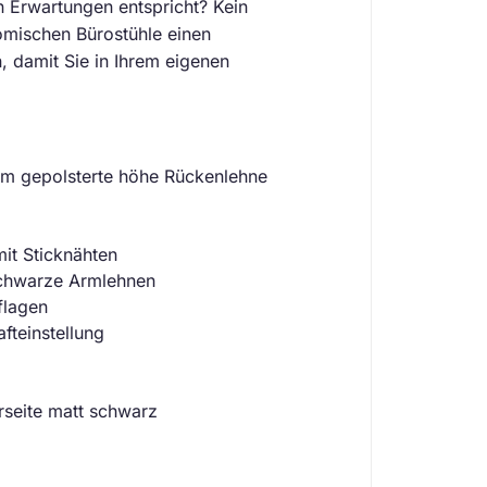
n Erwartungen entspricht? Kein
omischen Bürostühle einen
, damit Sie in Ihrem eigenen
um gepolsterte höhe Rückenlehne
mit Sticknähten
 schwarze Armlehnen
flagen
fteinstellung
rseite matt schwarz