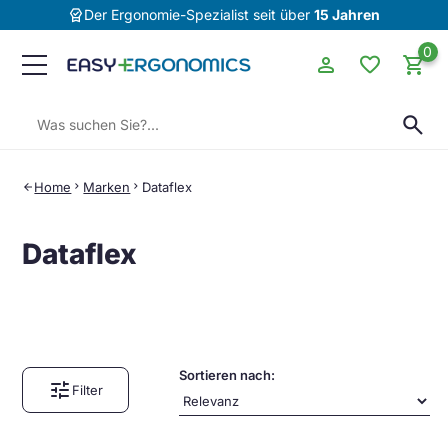
editor_choice
Der Ergonomie-Spezialist seit über
15 Jahren
0
person
favorite
shopping_cart
Suchen:
search
Home
chevron_right
Marken
chevron_right
Dataflex
arrow_back
Dataflex
Sortieren nach:
tune
Filter