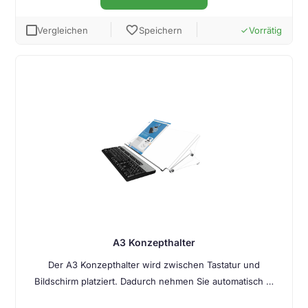
favorite
Vergleichen
Speichern
Vorrätig
done
A3 Konzepthalter
Der A3 Konzepthalter wird zwischen Tastatur und
Bildschirm platziert. Dadurch nehmen Sie automatisch …