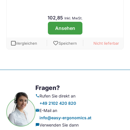
102,85
Inkl. MwSt.
Ansehen
favorite
Vergleichen
Speichern
Nicht lieferbar
Fragen?
Rufen Sie direkt an
call
+49 2102 420 820
E-Mail an
mail
info@easy-ergonomics.at
Verwenden Sie dann
chat_bubble