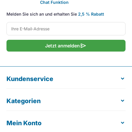
Chat Funktion
Melden Sie sich an und erhalten Sie
2,5 % Rabatt
send
Jetzt anmelden
Kundenservice
Kategorien
Über uns
Kostenloser Produkttest
Bestellung retournieren
Mein Konto
Ergonomische Maus
Lieferung & Zustellung