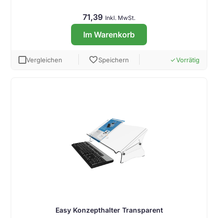
71,39
Inkl. MwSt.
Im Warenkorb
favorite
Vergleichen
Speichern
Vorrätig
done
Easy Konzepthalter Transparent