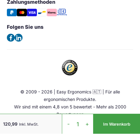
Wunschliste
Zahlungsmethoden
Easy Ergonomics (Office Shapers B.V.)
Tipps & Aktuelles
Stützen
Vergleichen
Kaiserswerther Str. 115
Häufig gestellte Fragen – FAQ
Halterung & Aufbewahrung
40880 Ratingen
Folgen Sie uns
Allgemeine Geschäftsbedingungen
Deutschland
Beleuchtung
Datenschutzerklärung
(Keine Besuchsadresse)
Ergonomische Bürostuhl
Impressum
Sattelstuhl
Telefon:
+49 2102 420 820
Contact
Stehhilfen
E-Mail:
info@easy-ergonomics.at
Aktiv Möbel
Ergonomie Zubehör
© 2009 - 2026 | Easy Ergonomics 🇦🇹 | Für alle
Übrige
ergonomischen Produkte.
Wir sind mit einem 4,8 von 5 bewertet - Mehr als 2000
Bewertungen
Evoluent
-
+
120,99
Im Warenkorb
Inkl. MwSt.
D
mit
Kabel