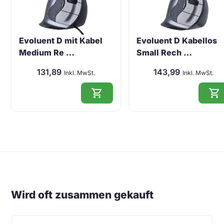
Evoluent D mit Kabel
Evoluent D Kabellos
Medium Re …
Small Rech …
131,89
143,99
Inkl. MwSt.
Inkl. MwSt.
shopping_cart
shopping_cart
Wird oft zusammen gekauft