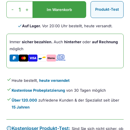
Evoluent
-
+
Produkt-Test
Im Warenkorb
D
mit
Kabel
done
Auf Lager.
Vor 20:00 Uhr bestellt, heute versandt.
Small
Rechtshänder
Immer
sicher bezahlen.
Auch
hinterher
oder
auf Rechnung
-
möglich
Ergonomische
Maus
Menge
done
Heute bestellt,
heute versendet
done
Kostenlose Probeplatzierung
von 30 Tagen möglich
done
Über 120.000
zufriedene Kunden & der Spezialist seit über
15 Jahren
error
Kostenloser Produkt-Test:
Sind Sie sich nicht sicher, ob