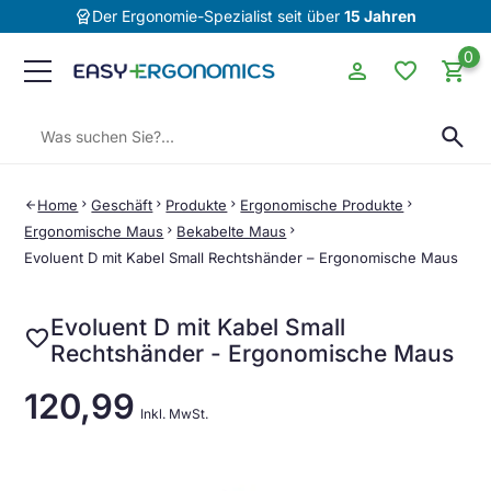
editor_choice
Der Ergonomie-Spezialist seit über
15 Jahren
0
person
favorite
shopping_cart
Suchen:
search
Home
chevron_right
Geschäft
chevron_right
Produkte
chevron_right
Ergonomische Produkte
chevron_right
arrow_back
Ergonomische Maus
chevron_right
Bekabelte Maus
chevron_right
Evoluent D mit Kabel Small Rechtshänder – Ergonomische Maus
Evoluent D mit Kabel Small
favorite
Rechtshänder - Ergonomische Maus
120,99
Inkl. MwSt.