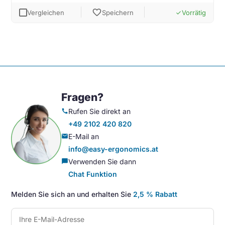
favorite
Vergleichen
Speichern
Vorrätig
done
Fragen?
Rufen Sie direkt an
call
+49 2102 420 820
E-Mail an
mail
info@easy-ergonomics.at
Verwenden Sie dann
chat_bubble
Chat Funktion
Melden Sie sich an und erhalten Sie
2,5 % Rabatt