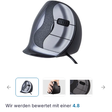
arrow_back
arrow_forward
Wir werden bewertet mit einer
4.8