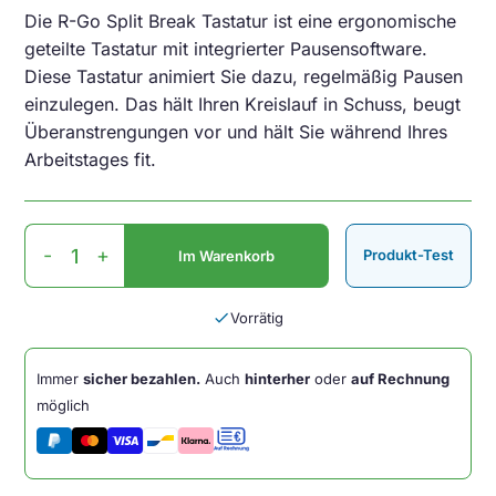
Die R-Go Split Break Tastatur ist eine ergonomische
geteilte Tastatur mit integrierter Pausensoftware.
Diese Tastatur animiert Sie dazu, regelmäßig Pausen
einzulegen. Das hält Ihren Kreislauf in Schuss, beugt
Überanstrengungen vor und hält Sie während Ihres
Arbeitstages fit.
R-
-
+
Produkt-Test
Im Warenkorb
Go
Split
Break
done
Vorrätig
Ergonomische
US
Immer
sicher bezahlen.
Auch
hinterher
oder
auf Rechnung
QWERTY
möglich
-
Schwarz
Bluetooth