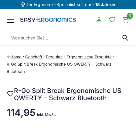
editor_choice
Der Ergonomie-Spezialist seit über
15 Jahren
0
person
favorite
shopping_cart
Suchen:
search
Home
chevron_right
Geschäft
chevron_right
Produkte
chevron_right
Ergonomische Produkte
chevron_right
arrow_back
R-Go Split Break Ergonomische US QWERTY – Schwarz
Bluetooth
R-Go Split Break Ergonomische US
favorite
QWERTY - Schwarz Bluetooth
114,95
Inkl. MwSt.