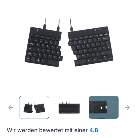
arrow_back
arrow_forward
+ 3
Wir werden bewertet mit einer
4.8