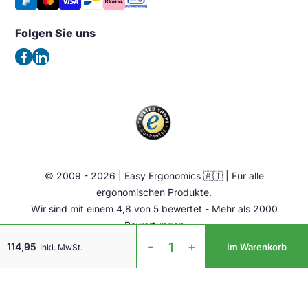
Kaiserswerther Str. 115
Häufig gestellte Fragen – FAQ
Halterung & Aufbewahrung
40880 Ratingen
Folgen Sie uns
Allgemeine Geschäftsbedingungen
Deutschland
Beleuchtung
Datenschutzerklärung
(Keine Besuchsadresse)
Ergonomische Bürostuhl
Impressum
Sattelstuhl
Telefon:
+49 2102 420 820
Contact
Stehhilfen
E-Mail:
info@easy-ergonomics.at
Aktiv Möbel
Ergonomie Zubehör
© 2009 - 2026 | Easy Ergonomics 🇦🇹 | Für alle
Übrige
ergonomischen Produkte.
Wir sind mit einem 4,8 von 5 bewertet - Mehr als 2000
Bewertungen
R-
-
+
114,95
Im Warenkorb
Inkl. MwSt.
Go
Split
Break
Ergonomische