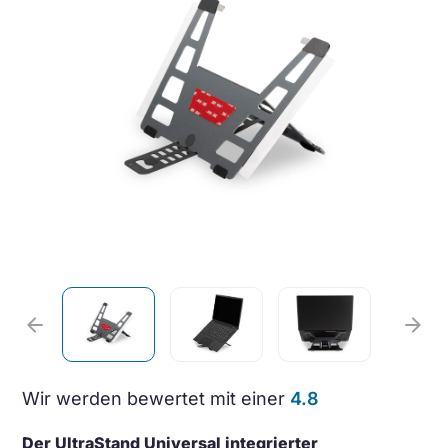
arrow_back
arrow_forward
Wir werden bewertet mit einer
4.8
Der UltraStand Universal integrierter