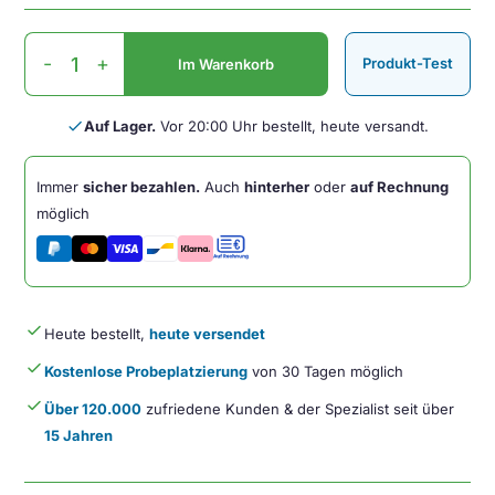
UltraStand
-
+
Produkt-Test
Im Warenkorb
Universal
integrierter
Laptopständer
done
Auf Lager.
Vor 20:00 Uhr bestellt, heute versandt.
Menge
Immer
sicher bezahlen.
Auch
hinterher
oder
auf Rechnung
möglich
done
Heute bestellt,
heute versendet
done
Kostenlose Probeplatzierung
von 30 Tagen möglich
done
Über 120.000
zufriedene Kunden & der Spezialist seit über
15 Jahren