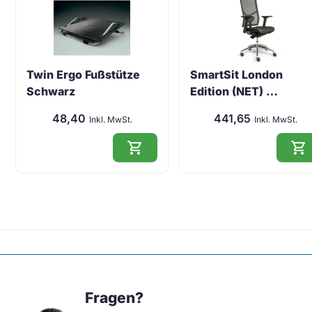
Twin Ergo Fußstütze
SmartSit London
Schwarz
Edition (NET) …
48,40
441,65
Inkl. MwSt.
Inkl. MwSt.
shopping_cart
shopping_cart
Fragen?