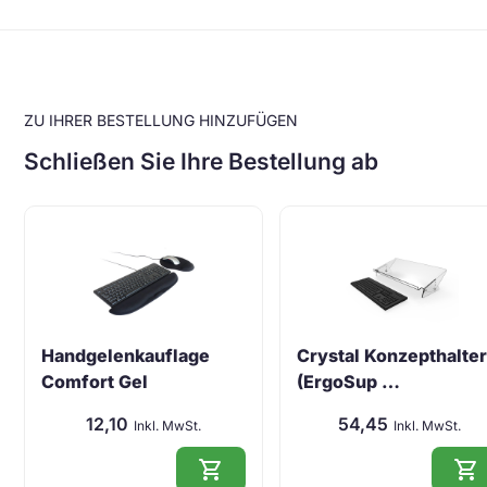
ZU IHRER BESTELLUNG HINZUFÜGEN
Schließen Sie Ihre Bestellung ab
Handgelenkauflage
Crystal Konzepthalte
Comfort Gel
(ErgoSup …
12,10
54,45
Inkl. MwSt.
Inkl. MwSt.
shopping_cart
shopping_cart