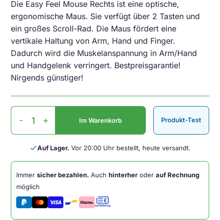
Die Easy Feel Mouse Rechts ist eine optische,
ergonomische Maus. Sie verfügt über 2 Tasten und
ein großes Scroll-Rad. Die Maus fördert eine
vertikale Haltung von Arm, Hand und Finger.
Dadurch wird die Muskelanspannung in Arm/Hand
und Handgelenk verringert. Bestpreisgarantie!
Nirgends günstiger!
Easy
-
+
Produkt-Test
Im Warenkorb
Feel
Mouse
Rechts
done
Auf Lager.
Vor 20:00 Uhr bestellt, heute versandt.
Menge
Immer
sicher bezahlen.
Auch
hinterher
oder
auf Rechnung
möglich