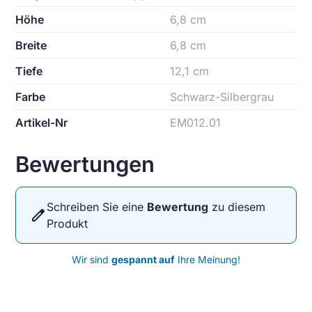
Höhe
6,8 cm
Breite
6,8 cm
Tiefe
12,1 cm
Farbe
Schwarz-Silbergrau
Artikel-Nr
EM012.01
Bewertungen
Schreiben Sie eine
Bewertung
zu diesem
edit
Produkt
Wir sind
gespannt auf
Ihre Meinung!