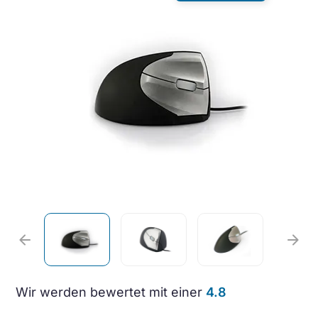
arrow_back
arrow_forward
Wir werden bewertet mit einer
4.8