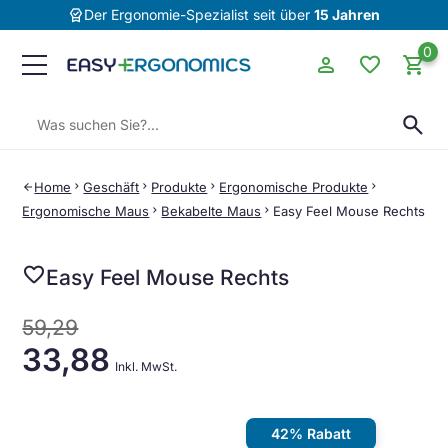
editor_choice
Der Ergonomie-Spezialist seit über
15 Jahren
0
person
favorite
shopping_cart
Suchen:
search
Home
chevron_right
Geschäft
chevron_right
Produkte
chevron_right
Ergonomische Produkte
chevron_right
arrow_back
Ergonomische Maus
chevron_right
Bekabelte Maus
chevron_right
Easy Feel Mouse Rechts
favorite
Easy Feel Mouse Rechts
59,29
33,88
Inkl. MwSt.
42% Rabatt