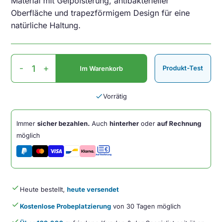
Material mit Gelpolsterung, antibakterieller
Oberfläche und trapezförmigem Design für eine
natürliche Haltung.
Trapezium
-
+
Produkt-Test
Im Warenkorb
Wrist
Rest
Standard
done
Vorrätig
Menge
Immer
sicher bezahlen.
Auch
hinterher
oder
auf Rechnung
möglich
done
Heute bestellt,
heute versendet
done
Kostenlose Probeplatzierung
von 30 Tagen möglich
done