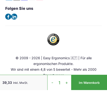
Häufig gestellte Fragen – FAQ
Halterung & Aufbewahrung
40880 Ratingen
Folgen Sie uns
Allgemeine Geschäftsbedingungen
Deutschland
Beleuchtung
Datenschutzerklärung
(Keine Besuchsadresse)
Ergonomische Bürostuhl
Impressum
Sattelstuhl
Telefon:
+49 2102 420 820
Contact
Stehhilfen
E-Mail:
info@easy-ergonomics.at
Aktiv Möbel
Ergonomie Zubehör
© 2009 - 2026 | Easy Ergonomics 🇦🇹 | Für alle
Übrige
ergonomischen Produkte.
Wir sind mit einem 4,8 von 5 bewertet - Mehr als 2000
Bewertungen
Trapezium
-
+
39,33
Im Warenkorb
Inkl. MwSt.
Wrist
Rest
Standard
Menge