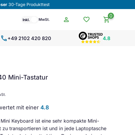
oser
30-Tage Produkttest
0
person
favorite
shopping_cart
MwSt.
Inkl.
call
+49 2102 420 820
4.8
0 Mini-Tastatur
wSt.
ertet mit einer
4.8
Mini Keyboard ist eine sehr kompakte Mini-
ht zu transportieren ist und in jede Laptoptasche