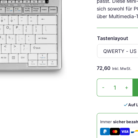
passt. Diese Mini-
sich sowohl für P
über Multimedia-
Tastenlayout
72,60
Inkl. MwSt.
S-
-
+
Board
840
Mini-
done
Auf 
Tastatur
Menge
Immer
sicher bezah