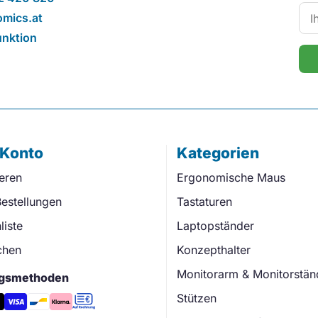
mics.at
unktion
 Konto
Kategorien
ieren
Ergonomische Maus
estellungen
Tastaturen
iste
Laptopständer
chen
Konzepthalter
Monitorarm & Monitorstän
gsmethoden
Stützen