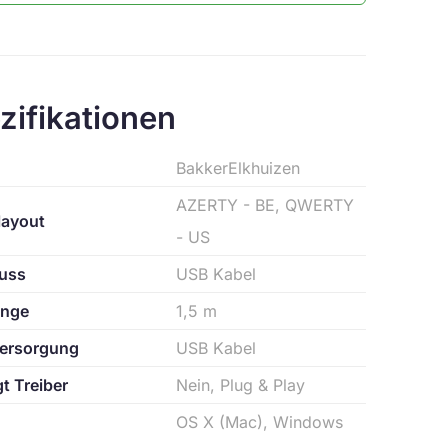
zifikationen
BakkerElkhuizen
AZERTY - BE, QWERTY
layout
- US
uss
USB Kabel
änge
1,5 m
ersorgung
USB Kabel
t Treiber
Nein, Plug & Play
OS X (Mac), Windows