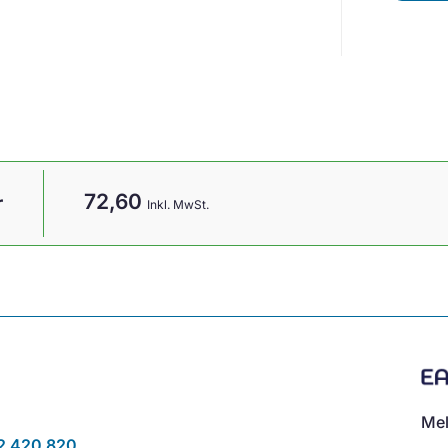
72,60
r
Inkl. MwSt.
Mel
2 420 820