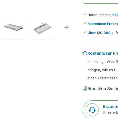
done
Heute bestellt,
heu
done
Kostenlose Probep
arrow_forward
done
Über 120.000
zufr
error
Kostenloser Pr
die richtige Wahl 
bringen, wie es fu
einen kostenlosen
contract
Brauchen Sie e
Brauche
Unsere E