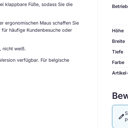
wei klappbare Füße, sodass Sie die
Betrie
ner ergonomischen Maus schaffen Sie
l für häufige Kundenbesuche oder
Höhe
Breite
, nicht weiß.
Tiefe
ersion verfügbar. Für belgische
Farbe
Artikel
Bew
S
edit
P