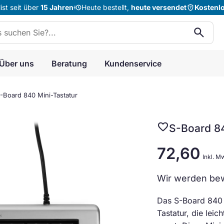
acute
shield_question
st seit über
15 Jahren
Heute bestellt,
heute versendet
Kostenl
n:
search
Über uns
Beratung
Kundenservice
-Board 840 Mini-Tastatur
favorite
S-Board 84
72,60
Inkl. M
Wir werden bew
Das S-Board 840 
Tastatur, die leic