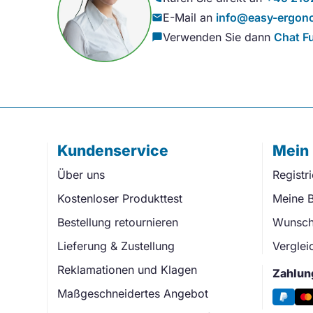
E-Mail an
info@easy-ergono
mail
Verwenden Sie dann
Chat F
chat_bubble
Kundenservice
Mein
Über uns
Registr
Kostenloser Produkttest
Meine B
Bestellung retournieren
Wunschl
Lieferung & Zustellung
Verglei
Reklamationen und Klagen
Zahlun
Maßgeschneidertes Angebot