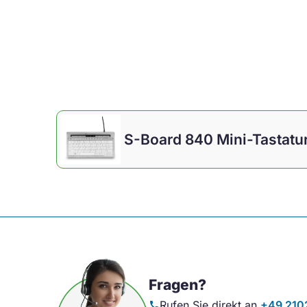
S-Board 840 Mini-Tastatu
Fragen?
Rufen Sie direkt an
+49 210
call