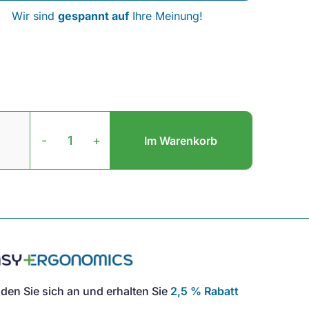
Wir sind
gespannt auf
Ihre Meinung!
S-
Board
-
+
Im Warenkorb
840
Mini-
Tastatur
Menge
den Sie sich an und erhalten Sie
2,5 % Rabatt