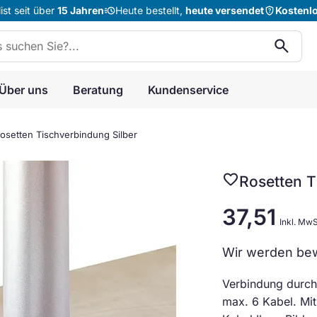
acute
shield_question
st seit über
15 Jahren
Heute bestellt,
heute versendet
Kostenl
n:
search
Über uns
Beratung
Kundenservice
osetten Tischverbindung Silber
favorite
Rosetten T
37,51
Inkl. MwS
Wir werden bew
Verbindung durch
max. 6 Kabel. Mit