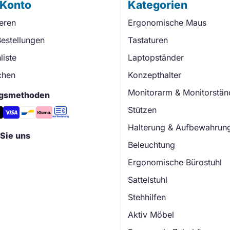
 Konto
Kategorien
ieren
Ergonomische Maus
estellungen
Tastaturen
iste
Laptopständer
chen
Konzepthalter
Monitorarm & Monitorstän
gsmethoden
Stützen
Halterung & Aufbewahrun
Sie uns
Beleuchtung
Ergonomische Bürostuhl
Sattelstuhl
Stehhilfen
Aktiv Möbel