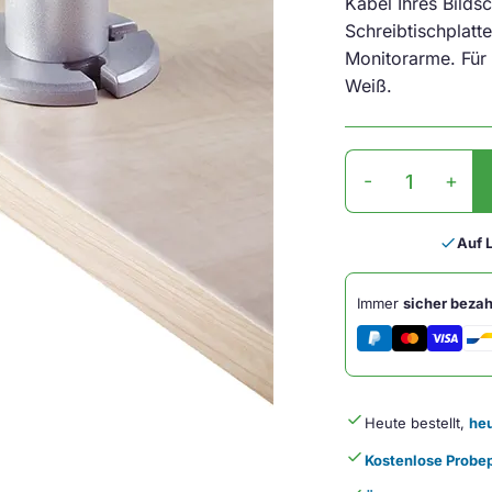
Kabel Ihres Bilds
Schreibtischplatt
Monitorarme. Für
Weiß.
Rosetten
-
+
Tischverbindung
Silber
Menge
done
Auf 
Immer
sicher bezah
done
Heute bestellt,
heu
done
Kostenlose Probep