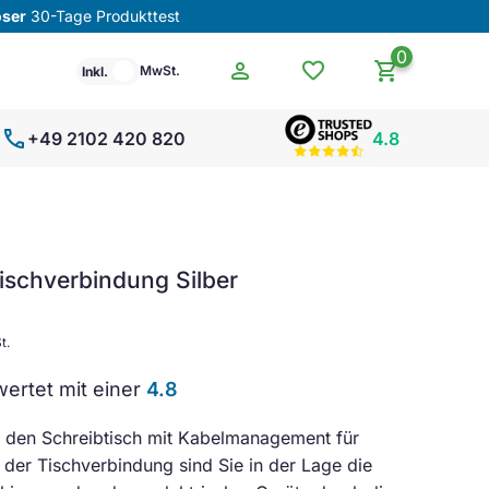
oser
30-Tage Produkttest
0
person
favorite
shopping_cart
MwSt.
Inkl.
call
+49 2102 420 820
4.8
ischverbindung Silber
t.
ertet mit einer
4.8
 den Schreibtisch mit Kabelmanagement für
 der Tischverbindung sind Sie in der Lage die