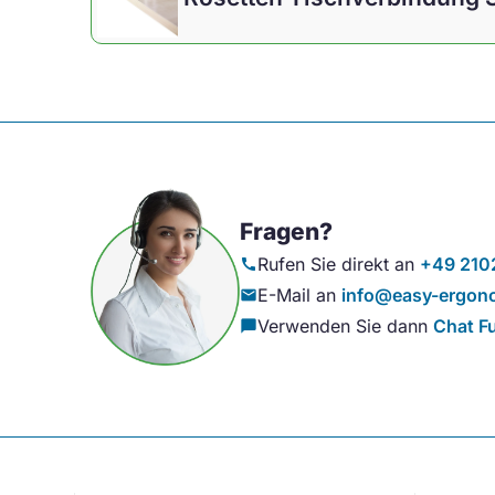
Fragen?
Rufen Sie direkt an
+49 210
call
E-Mail an
info@easy-ergono
mail
Verwenden Sie dann
Chat F
chat_bubble