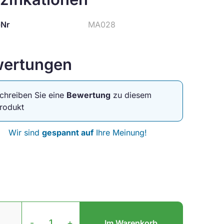
-Nr
MA028
ertungen
chreiben Sie eine
Bewertung
zu diesem
rodukt
Wir sind
gespannt auf
Ihre Meinung!
Rosetten
Tischverbindung
-
+
Im Warenkorb