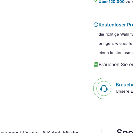
done
Über 120.000
zufr
error
Kostenloser Pr
die richtige Wahl 
bringen, wie es fu
einen kostenlosen
contract
Brauchen Sie e
Brauche
Unsere E
Spe
nagement für max. 6 Kabel. Mit der