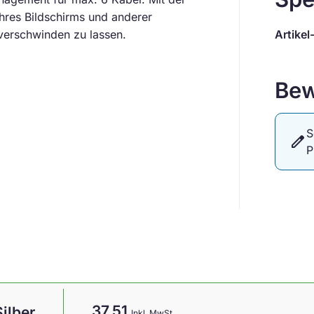
Ihres Bildschirms und anderer
 verschwinden zu lassen.
Artikel
Bew
S
edit
P
37,51
ilber
Inkl. MwSt.