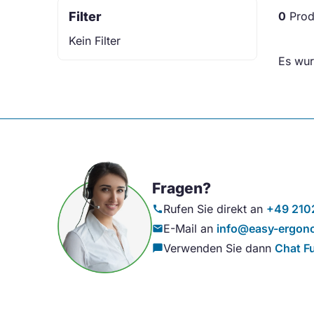
Filter
0
Prod
Kein Filter
Es wur
Fragen?
Rufen Sie direkt an
+49 210
call
E-Mail an
info@easy-ergono
mail
Verwenden Sie dann
Chat F
chat_bubble