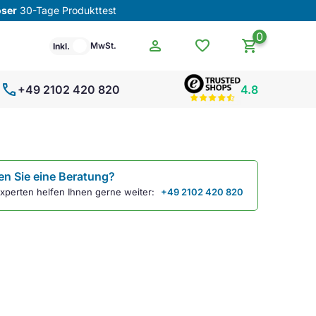
oser
30-Tage Produkttest
0
person
favorite
shopping_cart
MwSt.
Inkl.
call
+49 2102 420 820
4.8
n Sie eine Beratung?
xperten helfen Ihnen gerne weiter:
+49 2102 420 820