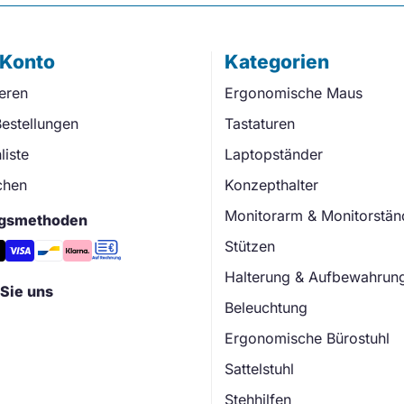
 Konto
Kategorien
ieren
Ergonomische Maus
estellungen
Tastaturen
iste
Laptopständer
chen
Konzepthalter
Monitorarm & Monitorstän
gsmethoden
Stützen
Halterung & Aufbewahrun
Sie uns
Beleuchtung
Ergonomische Bürostuhl
Sattelstuhl
Stehhilfen