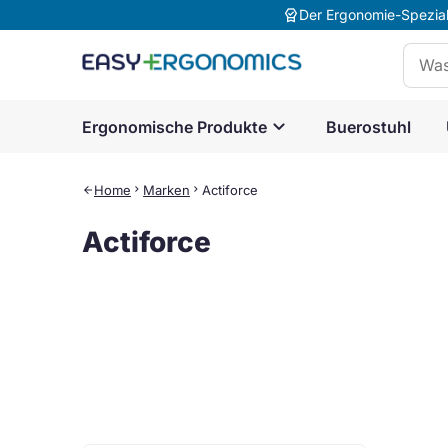
editor_choice
Der Ergonomie-Speziali
Suche
expand_more
Ergonomische Produkte
Buerostuhl
Home
chevron_right
Marken
chevron_right
Actiforce
arrow_back
Actiforce