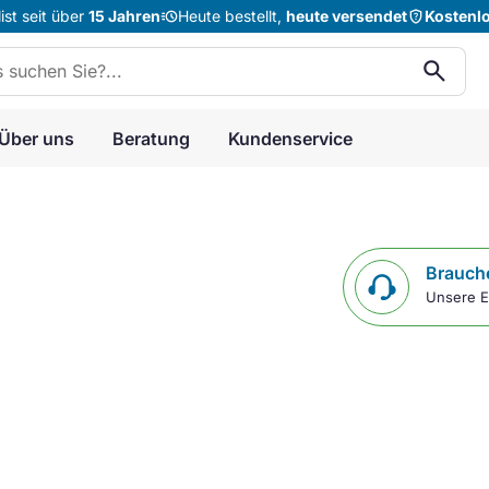
acute
shield_question
st seit über
15 Jahren
Heute bestellt,
heute versendet
Kostenl
n:
search
Über uns
Beratung
Kundenservice
Brauche
Unsere E