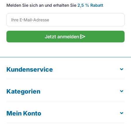
Melden Sie sich an und erhalten Sie
2,5 % Rabatt
send
Jetzt anmelden
Kundenservice
Kategorien
Über uns
Kostenloser Produkttest
Bestellung retournieren
Mein Konto
Ergonomische Maus
Lieferung & Zustellung
Tastaturen