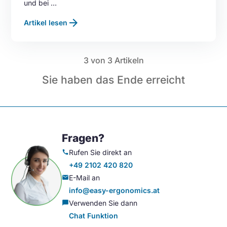
und bei …
arrow_forward
Artikel lesen
3
von 3 Artikeln
Sie haben das Ende erreicht
Fragen?
Rufen Sie direkt an
call
+49 2102 420 820
E-Mail an
mail
info@easy-ergonomics.at
Verwenden Sie dann
chat_bubble
Chat Funktion