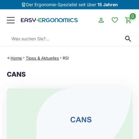
editor_choice
Der Ergonomie-Spezialist seit über
15 Jahren
0
person
favorite
shopping_cart
Suchen:
search
Home
chevron_right
Tipps & Aktuelles
chevron_right
RSI
arrow_back
CANS