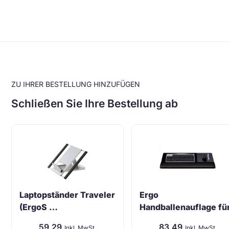
ZU IHRER BESTELLUNG HINZUFÜGEN
Schließen Sie Ihre Bestellung ab
Laptopständer Traveler
Ergo
(ErgoS …
Handballenauflage fü
Ta …
59,29
83,49
Inkl. MwSt.
Inkl. MwSt.