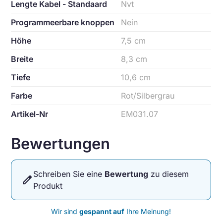
Lengte Kabel - Standaard
Nvt
Programmeerbare knoppen
Nein
Höhe
7,5 cm
Breite
8,3 cm
Tiefe
10,6 cm
Farbe
Rot/Silbergrau
Artikel-Nr
EM031.07
Bewertungen
Schreiben Sie eine
Bewertung
zu diesem
edit
Produkt
Wir sind
gespannt auf
Ihre Meinung!