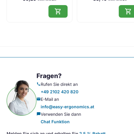
shopping_cart
shopping_cart
Fragen?
Rufen Sie direkt an
call
+49 2102 420 820
E-Mail an
mail
info@easy-ergonomics.at
Verwenden Sie dann
chat_bubble
Chat Funktion
Melden Sie sich an und erhalten Sie
2,5 % Rabatt