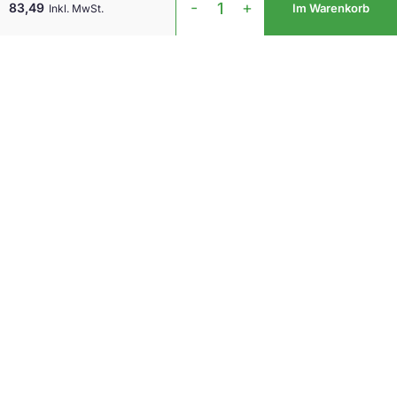
-
+
83,49
Im Warenkorb
Inkl. MwSt.
Mouse
Rechts
Sport
Bluetooth
(Red)
Menge