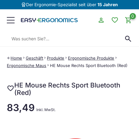
editor_choice
Der Ergonomie-Spezialist seit über
15 Jahren
0
person
favorite
shopping_cart
Suchen:
search
Home
chevron_right
Geschäft
chevron_right
Produkte
chevron_right
Ergonomische Produkte
chevron_right
arrow_back
Ergonomische Maus
chevron_right
HE Mouse Rechts Sport Bluetooth (Red)
HE Mouse Rechts Sport Bluetooth
favorite
(Red)
83,49
Inkl. MwSt.