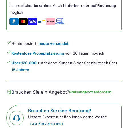
Bluetooth
Immer
sicher bezahlen.
Auch
hinterher
oder
auf Rechnung
wireless
möglich
Menge
done
Heute bestellt,
heute versendet
done
Kostenlose Probeplatzierung
von 30 Tagen möglich
done
Über 120.000
zufriedene Kunden & der Spezialist seit über
15 Jahren
contract
Brauchen Sie ein Angebot?
Preisangebot anfordern
Brauchen Sie eine Beratung?
Unsere Experten helfen Ihnen gerne weiter:
+49 2102 420 820