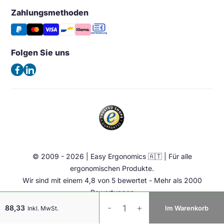
Großhandel & Wiederverkauf
Monitorarm & Monitorständer
Wunschliste
Zahlungsmethoden
Easy Ergonomics (Office Shapers B.V.)
Tipps & Aktuelles
Stützen
Vergleichen
Kaiserswerther Str. 115
Häufig gestellte Fragen – FAQ
Halterung & Aufbewahrung
40880 Ratingen
Folgen Sie uns
Allgemeine Geschäftsbedingungen
Deutschland
Beleuchtung
Datenschutzerklärung
(Keine Besuchsadresse)
Ergonomische Bürostuhl
Impressum
Sattelstuhl
Telefon:
+49 2102 420 820
Contact
Stehhilfen
E-Mail:
info@easy-ergonomics.at
Aktiv Möbel
Ergonomie Zubehör
© 2009 - 2026 | Easy Ergonomics 🇦🇹 | Für alle
Übrige
ergonomischen Produkte.
Wir sind mit einem 4,8 von 5 bewertet - Mehr als 2000
Bewertungen
HE
-
+
88,33
Im Warenkorb
Inkl. MwSt.
Mouse
Break