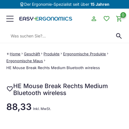
editor_choice
Der Ergonomie-Spezialist seit über
15 Jahren
0
person
favorite
shopping_cart
Suchen:
search
Home
chevron_right
Geschäft
chevron_right
Produkte
chevron_right
Ergonomische Produkte
chevron_right
arrow_back
Ergonomische Maus
chevron_right
HE Mouse Break Rechts Medium Bluetooth wireless
HE Mouse Break Rechts Medium
favorite
Bluetooth wireless
88,33
Inkl. MwSt.