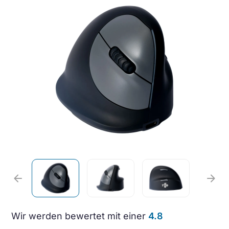
arrow_back
arrow_forward
Wir werden bewertet mit einer
4.8