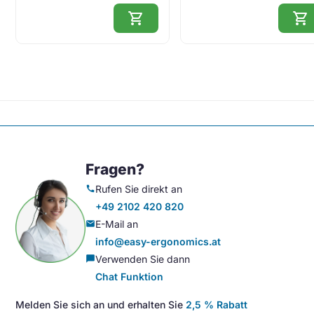
shopping_cart
shopping_cart
Fragen?
Rufen Sie direkt an
call
+49 2102 420 820
E-Mail an
mail
info@easy-ergonomics.at
Verwenden Sie dann
chat_bubble
Chat Funktion
Melden Sie sich an und erhalten Sie
2,5 % Rabatt