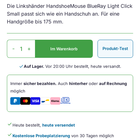
Die Linkshänder HandshoeMouse BlueRay Light Click
Small passt sich wie ein Handschuh an. Für eine
Handgröße bis 175 mm.
HandshoeMouse
-
+
Produkt-Test
Im Warenkorb
BRT
LC
Small
done
Auf Lager.
Vor 20:00 Uhr bestellt, heute versandt.
Linkshänder
Menge
Immer
sicher bezahlen.
Auch
hinterher
oder
auf Rechnung
möglich
done
Heute bestellt,
heute versendet
done
Kostenlose Probeplatzierung
von 30 Tagen möglich