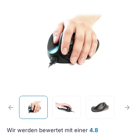
arrow_back
arrow_forward
Wir werden bewertet mit einer
4.8