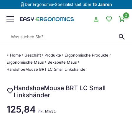
editor_choice
Der Ergonomie-Spezialist seit über
15 Jahren
0
person
favorite
shopping_cart
Suchen:
search
Home
chevron_right
Geschäft
chevron_right
Produkte
chevron_right
Ergonomische Produkte
chevron_right
arrow_back
Ergonomische Maus
chevron_right
Bekabelte Maus
chevron_right
HandshoeMouse BRT LC Small Linkshänder
HandshoeMouse BRT LC Small
favorite
Linkshänder
125,84
Inkl. MwSt.