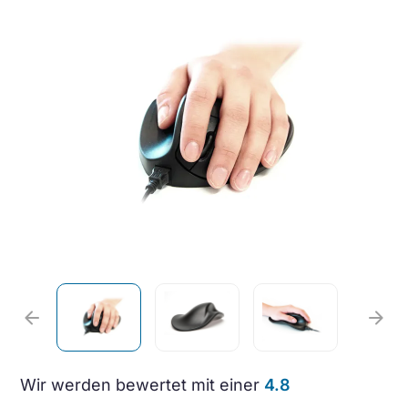
arrow_back
arrow_forward
Wir werden bewertet mit einer
4.8