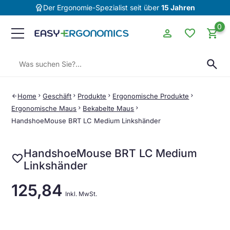
editor_choice
Der Ergonomie-Spezialist seit über
15 Jahren
0
person
favorite
shopping_cart
Suchen:
search
Home
chevron_right
Geschäft
chevron_right
Produkte
chevron_right
Ergonomische Produkte
chevron_right
arrow_back
Ergonomische Maus
chevron_right
Bekabelte Maus
chevron_right
HandshoeMouse BRT LC Medium Linkshänder
HandshoeMouse BRT LC Medium
favorite
Linkshänder
125,84
Inkl. MwSt.