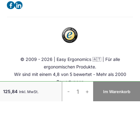
Datenschutzerklärung
(Keine Besuchsadresse)
Ergonomische Bürostuhl
Impressum
Sattelstuhl
Telefon:
+49 2102 420 820
Contact
Stehhilfen
E-Mail:
info@easy-ergonomics.at
Aktiv Möbel
Ergonomie Zubehör
© 2009 - 2026 | Easy Ergonomics 🇦🇹 | Für alle
Übrige
ergonomischen Produkte.
Wir sind mit einem 4,8 von 5 bewertet - Mehr als 2000
Bewertungen
HandshoeMouse
-
+
125,84
Im Warenkorb
Inkl. MwSt.
BRT
LC
Medium
Linkshänder
Menge