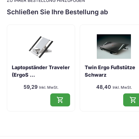
ZU IHRER BESTELLUNG HINZUFÜGEN
Schließen Sie Ihre Bestellung ab
Laptopständer Traveler
Twin Ergo Fußstütze
(ErgoS …
Schwarz
59,29
48,40
Inkl. MwSt.
Inkl. MwSt.
shopping_cart
shopping_cart