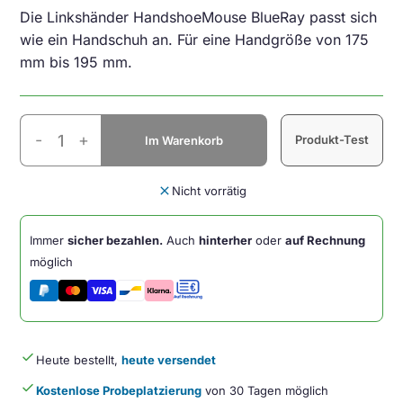
Die Linkshänder HandshoeMouse BlueRay passt sich
wie ein Handschuh an. Für eine Handgröße von 175
mm bis 195 mm.
HandshoeMouse
-
+
Produkt-Test
Im Warenkorb
BRT
LC
Medium
close
Nicht vorrätig
Linkshänder
Menge
Immer
sicher bezahlen.
Auch
hinterher
oder
auf Rechnung
möglich
done
Heute bestellt,
heute versendet
done
Kostenlose Probeplatzierung
von 30 Tagen möglich