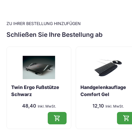
ZU IHRER BESTELLUNG HINZUFÜGEN
Schließen Sie Ihre Bestellung ab
Twin Ergo Fußstütze
Handgelenkauflage
Schwarz
Comfort Gel
48,40
12,10
Inkl. MwSt.
Inkl. MwSt.
shopping_cart
shopping_cart