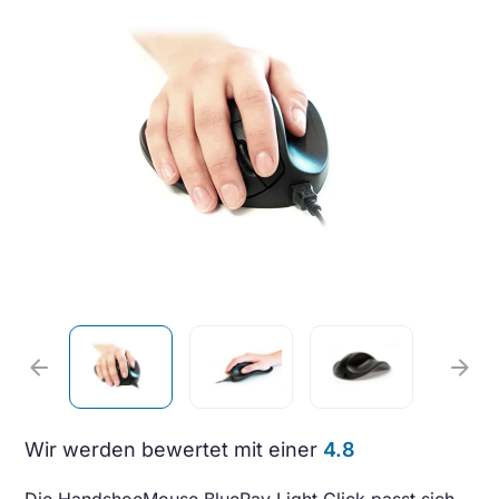
arrow_back
arrow_forward
Wir werden bewertet mit einer
4.8