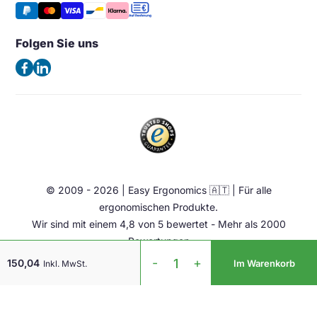
Stützen
Vergleichen
Kaiserswerther Str. 115
Häufig gestellte Fragen – FAQ
Halterung & Aufbewahrung
40880 Ratingen
Folgen Sie uns
Allgemeine Geschäftsbedingungen
Deutschland
Beleuchtung
Datenschutzerklärung
(Keine Besuchsadresse)
Ergonomische Bürostuhl
Impressum
Sattelstuhl
Telefon:
+49 2102 420 820
Contact
Stehhilfen
E-Mail:
info@easy-ergonomics.at
Aktiv Möbel
Ergonomie Zubehör
© 2009 - 2026 | Easy Ergonomics 🇦🇹 | Für alle
Übrige
ergonomischen Produkte.
Wir sind mit einem 4,8 von 5 bewertet - Mehr als 2000
Bewertungen
Handshoemouse
-
+
150,04
Im Warenkorb
Inkl. MwSt.
BRT
LC
Medium
Menge