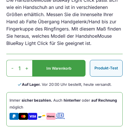
Die HandshoeMouse BlueRay Light Click passt sich
wie ein Handschuh an und ist in verschiedenen
Größen erhältlich. Messen Sie die Innenseite Ihrer
Hand ab Falte Übergang Handgelenk/Hand bis zur
Fingerkuppe des Ringfingers. Mit diesem Maß finden
Sie heraus, welches Modell der HandshoeMouse
BlueRay Light Click für Sie geeignet ist.
Handshoemouse
-
+
Produkt-Test
Im Warenkorb
BRT
LC
Medium
done
Auf Lager.
Vor 20:00 Uhr bestellt, heute versandt.
Menge
Immer
sicher bezahlen.
Auch
hinterher
oder
auf Rechnung
möglich