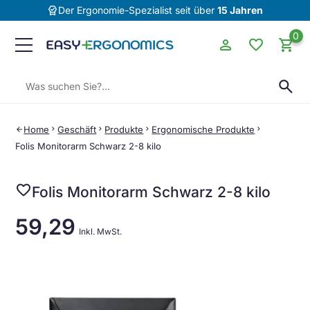
editor_choice
Der Ergonomie-Spezialist seit über
15 Jahren
0
person
favorite
shopping_cart
Suchen:
search
Home
chevron_right
Geschäft
chevron_right
Produkte
chevron_right
Ergonomische Produkte
chevron_right
arrow_back
Folis Monitorarm Schwarz 2-8 kilo
favorite
Folis Monitorarm Schwarz 2-8 kilo
59,29
Inkl. MwSt.