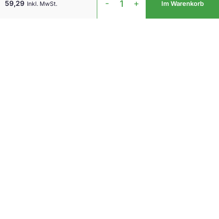
-
+
59,29
Im Warenkorb
Inkl. MwSt.
Monitorarm
Schwarz
2-
8
kilo
Menge