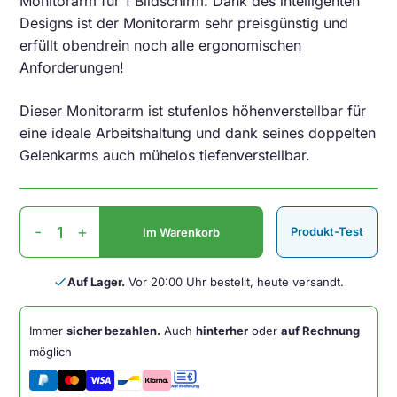
Monitorarm für 1 Bildschirm. Dank des intelligenten
Designs ist der Monitorarm sehr preisgünstig und
erfüllt obendrein noch alle ergonomischen
Anforderungen!
Dieser Monitorarm ist stufenlos höhenverstellbar für
eine ideale Arbeitshaltung und dank seines doppelten
Gelenkarms auch mühelos tiefenverstellbar.
Folis
-
+
Produkt-Test
Im Warenkorb
Monitorarm
Schwarz
2-
done
Auf Lager.
Vor 20:00 Uhr bestellt, heute versandt.
8
kilo
Immer
sicher bezahlen.
Auch
hinterher
oder
auf Rechnung
Menge
möglich