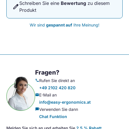
Schreiben Sie eine
Bewertung
zu diesem
edit
Produkt
Wir sind
gespannt auf
Ihre Meinung!
Fragen?
Rufen Sie direkt an
call
+49 2102 420 820
E-Mail an
mail
info@easy-ergonomics.at
Verwenden Sie dann
chat_bubble
Chat Funktion
Melden Sie sich an und erhalten Sie
2,5 % Rabatt