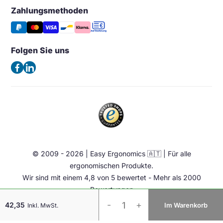
Großhandel & Wiederverkauf
Monitorarm & Monitorständer
Wunschliste
Zahlungsmethoden
Easy Ergonomics (Office Shapers B.V.)
Tipps & Aktuelles
Stützen
Vergleichen
Kaiserswerther Str. 115
Häufig gestellte Fragen – FAQ
Halterung & Aufbewahrung
40880 Ratingen
Folgen Sie uns
Allgemeine Geschäftsbedingungen
Deutschland
Beleuchtung
Datenschutzerklärung
(Keine Besuchsadresse)
Ergonomische Bürostuhl
Impressum
Sattelstuhl
Telefon:
+49 2102 420 820
Contact
Stehhilfen
E-Mail:
info@easy-ergonomics.at
Aktiv Möbel
Ergonomie Zubehör
© 2009 - 2026 | Easy Ergonomics 🇦🇹 | Für alle
Übrige
ergonomischen Produkte.
Wir sind mit einem 4,8 von 5 bewertet - Mehr als 2000
Bewertungen
Evoluent
-
+
42,35
Im Warenkorb
Inkl. MwSt.
V4
USB