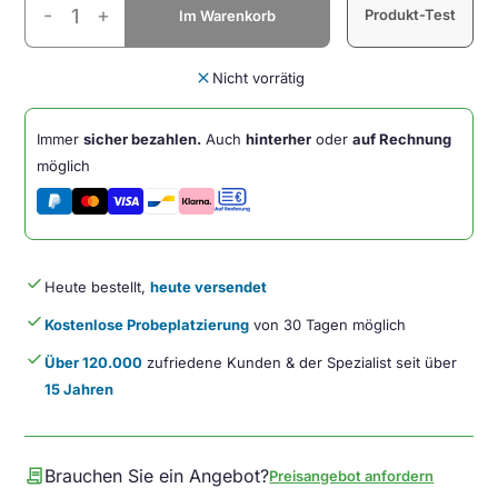
-
+
Produkt-Test
Im Warenkorb
V4
USB
Receiver
close
Nicht vorrätig
Menge
Immer
sicher bezahlen.
Auch
hinterher
oder
auf Rechnung
möglich
done
Heute bestellt,
heute versendet
done
Kostenlose Probeplatzierung
von 30 Tagen möglich
done
Über 120.000
zufriedene Kunden & der Spezialist seit über
15 Jahren
contract
Brauchen Sie ein Angebot?
Preisangebot anfordern