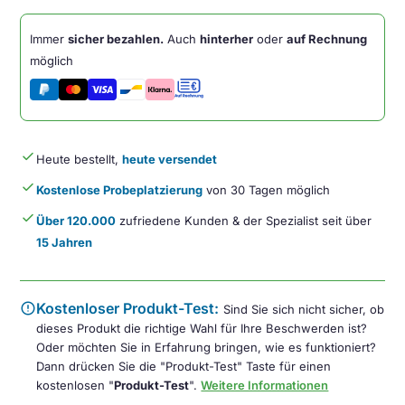
Vegan
Leder
Immer
sicher bezahlen.
Auch
hinterher
oder
auf Rechnung
Regular
möglich
Auflage
Kabel
Menge
done
Heute bestellt,
heute versendet
done
Kostenlose Probeplatzierung
von 30 Tagen möglich
done
Über 120.000
zufriedene Kunden & der Spezialist seit über
15 Jahren
error
Kostenloser Produkt-Test:
Sind Sie sich nicht sicher, ob
dieses Produkt die richtige Wahl für Ihre Beschwerden ist?
Oder möchten Sie in Erfahrung bringen, wie es funktioniert?
Dann drücken Sie die "Produkt-Test" Taste für einen
kostenlosen "
Produkt-Test
".
Weitere Informationen