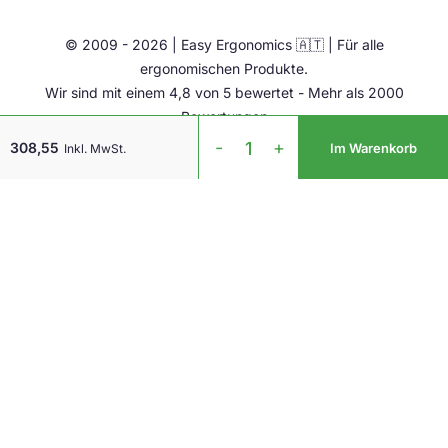
Ergonomie Zubehör
© 2009 - 2026 | Easy Ergonomics 🇦🇹 | Für alle
Übrige
ergonomischen Produkte.
Wir sind mit einem 4,8 von 5 bewertet - Mehr als 2000
Bewertungen
Contour
-
+
308,55
Im Warenkorb
Inkl. MwSt.
SliderMouse
Pro
Schwarz
Vegan
Leder
Regular
Auflage
Kabel
Menge