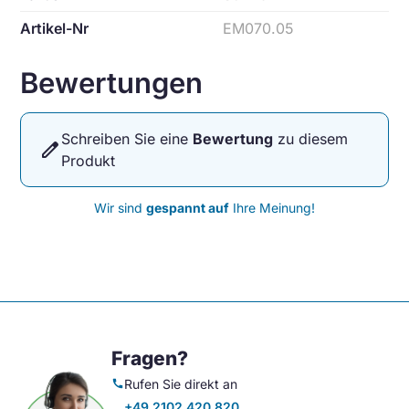
Artikel-Nr
EM070.05
Bewertungen
Schreiben Sie eine
Bewertung
zu diesem
edit
Produkt
Wir sind
gespannt auf
Ihre Meinung!
Fragen?
Rufen Sie direkt an
call
+49 2102 420 820