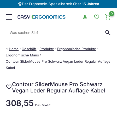
editor_choice
Der Ergonomie-Spezialist seit über
15 Jahren
0
person
favorite
shopping_cart
Suchen:
search
Home
chevron_right
Geschäft
chevron_right
Produkte
chevron_right
Ergonomische Produkte
chevron_right
arrow_back
Ergonomische Maus
chevron_right
Contour SliderMouse Pro Schwarz Vegan Leder Regular Auflage
Kabel
Contour SliderMouse Pro Schwarz
favorite
Vegan Leder Regular Auflage Kabel
308,55
Inkl. MwSt.