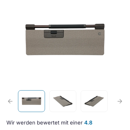
arrow_back
arrow_forward
Wir werden bewertet mit einer
4.8