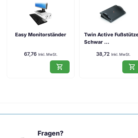
Easy Monitorständer
Twin Active Fußstütz
Schwar …
67,76
38,72
Inkl. MwSt.
Inkl. MwSt.
shopping_cart
shopping_cart
Fragen?