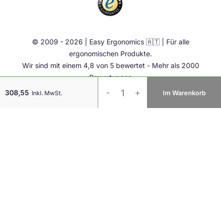
Aktiv Möbel
Ergonomie Zubehör
© 2009 - 2026 | Easy Ergonomics 🇦🇹 | Für alle
Übrige
ergonomischen Produkte.
Wir sind mit einem 4,8 von 5 bewertet - Mehr als 2000
Bewertungen
Contour
-
+
308,55
Im Warenkorb
Inkl. MwSt.
RollerMouse
Pro
Light
Grey
Regular
Wrist
Rest
Kabel
Menge