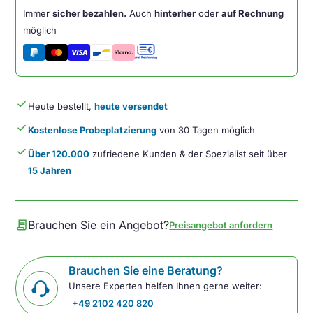
Regular
Immer
sicher bezahlen.
Auch
hinterher
oder
auf Rechnung
Wrist
möglich
Rest
Kabel
Menge
done
Heute bestellt,
heute versendet
done
Kostenlose Probeplatzierung
von 30 Tagen möglich
done
Über 120.000
zufriedene Kunden & der Spezialist seit über
15 Jahren
contract
Brauchen Sie ein Angebot?
Preisangebot anfordern
Brauchen Sie eine Beratung?
Unsere Experten helfen Ihnen gerne weiter:
+49 2102 420 820