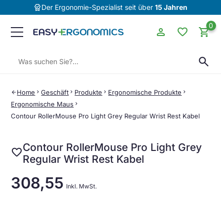
editor_choice
Der Ergonomie-Spezialist seit über
15 Jahren
0
person
favorite
shopping_cart
Suchen:
search
Home
chevron_right
Geschäft
chevron_right
Produkte
chevron_right
Ergonomische Produkte
chevron_right
arrow_back
Ergonomische Maus
chevron_right
Contour RollerMouse Pro Light Grey Regular Wrist Rest Kabel
Contour RollerMouse Pro Light Grey
favorite
Regular Wrist Rest Kabel
308,55
Inkl. MwSt.